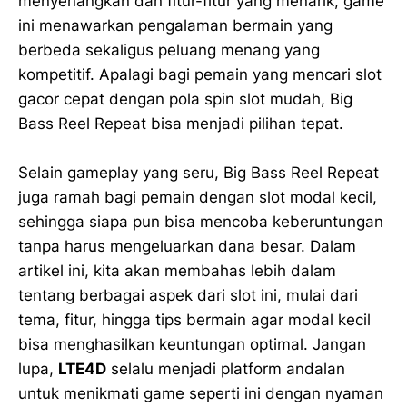
menyenangkan dan fitur-fitur yang menarik, game
ini menawarkan pengalaman bermain yang
berbeda sekaligus peluang menang yang
kompetitif. Apalagi bagi pemain yang mencari slot
gacor cepat dengan pola spin slot mudah, Big
Bass Reel Repeat bisa menjadi pilihan tepat.
Selain gameplay yang seru, Big Bass Reel Repeat
juga ramah bagi pemain dengan slot modal kecil,
sehingga siapa pun bisa mencoba keberuntungan
tanpa harus mengeluarkan dana besar. Dalam
artikel ini, kita akan membahas lebih dalam
tentang berbagai aspek dari slot ini, mulai dari
tema, fitur, hingga tips bermain agar modal kecil
bisa menghasilkan keuntungan optimal. Jangan
lupa,
LTE4D
selalu menjadi platform andalan
untuk menikmati game seperti ini dengan nyaman