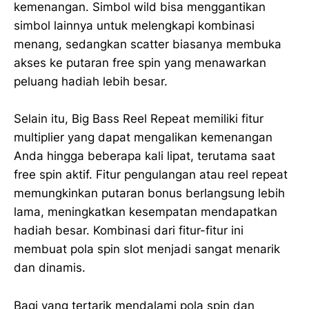
kemenangan. Simbol wild bisa menggantikan
simbol lainnya untuk melengkapi kombinasi
menang, sedangkan scatter biasanya membuka
akses ke putaran free spin yang menawarkan
peluang hadiah lebih besar.
Selain itu, Big Bass Reel Repeat memiliki fitur
multiplier yang dapat mengalikan kemenangan
Anda hingga beberapa kali lipat, terutama saat
free spin aktif. Fitur pengulangan atau reel repeat
memungkinkan putaran bonus berlangsung lebih
lama, meningkatkan kesempatan mendapatkan
hadiah besar. Kombinasi dari fitur-fitur ini
membuat pola spin slot menjadi sangat menarik
dan dinamis.
Bagi yang tertarik mendalami pola spin dan