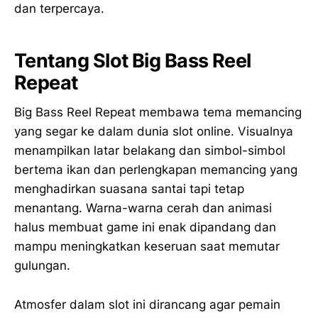
dan terpercaya.
Tentang Slot Big Bass Reel
Repeat
Big Bass Reel Repeat membawa tema memancing
yang segar ke dalam dunia slot online. Visualnya
menampilkan latar belakang dan simbol-simbol
bertema ikan dan perlengkapan memancing yang
menghadirkan suasana santai tapi tetap
menantang. Warna-warna cerah dan animasi
halus membuat game ini enak dipandang dan
mampu meningkatkan keseruan saat memutar
gulungan.
Atmosfer dalam slot ini dirancang agar pemain