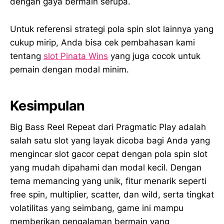
dengan gaya bermain serupa.
Untuk referensi strategi pola spin slot lainnya yang
cukup mirip, Anda bisa cek pembahasan kami
tentang
slot Pinata Wins
yang juga cocok untuk
pemain dengan modal minim.
Kesimpulan
Big Bass Reel Repeat dari Pragmatic Play adalah
salah satu slot yang layak dicoba bagi Anda yang
mengincar slot gacor cepat dengan pola spin slot
yang mudah dipahami dan modal kecil. Dengan
tema memancing yang unik, fitur menarik seperti
free spin, multiplier, scatter, dan wild, serta tingkat
volatilitas yang seimbang, game ini mampu
memberikan pengalaman bermain yang