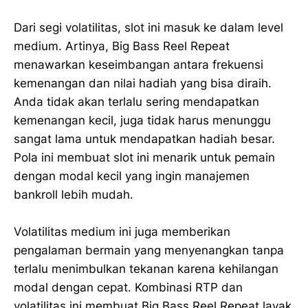
Dari segi volatilitas, slot ini masuk ke dalam level
medium. Artinya, Big Bass Reel Repeat
menawarkan keseimbangan antara frekuensi
kemenangan dan nilai hadiah yang bisa diraih.
Anda tidak akan terlalu sering mendapatkan
kemenangan kecil, juga tidak harus menunggu
sangat lama untuk mendapatkan hadiah besar.
Pola ini membuat slot ini menarik untuk pemain
dengan modal kecil yang ingin manajemen
bankroll lebih mudah.
Volatilitas medium ini juga memberikan
pengalaman bermain yang menyenangkan tanpa
terlalu menimbulkan tekanan karena kehilangan
modal dengan cepat. Kombinasi RTP dan
volatilitas ini membuat Big Bass Reel Repeat layak