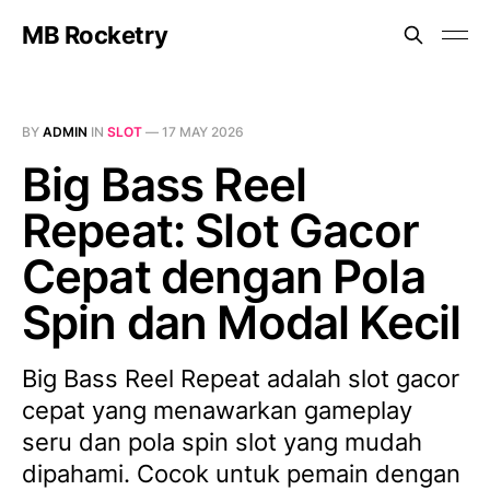
MB Rocketry
BY
ADMIN
IN
SLOT
—
17 MAY 2026
Big Bass Reel
Repeat: Slot Gacor
Cepat dengan Pola
Spin dan Modal Kecil
Big Bass Reel Repeat adalah slot gacor
cepat yang menawarkan gameplay
seru dan pola spin slot yang mudah
dipahami. Cocok untuk pemain dengan