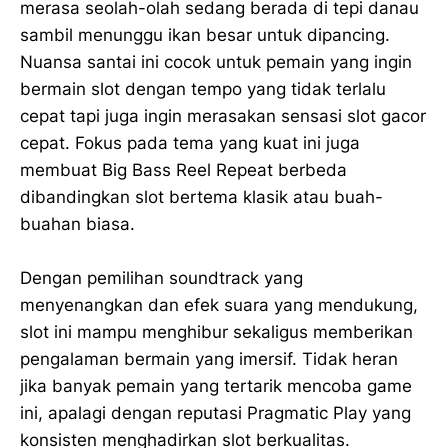
merasa seolah-olah sedang berada di tepi danau
sambil menunggu ikan besar untuk dipancing.
Nuansa santai ini cocok untuk pemain yang ingin
bermain slot dengan tempo yang tidak terlalu
cepat tapi juga ingin merasakan sensasi slot gacor
cepat. Fokus pada tema yang kuat ini juga
membuat Big Bass Reel Repeat berbeda
dibandingkan slot bertema klasik atau buah-
buahan biasa.
Dengan pemilihan soundtrack yang
menyenangkan dan efek suara yang mendukung,
slot ini mampu menghibur sekaligus memberikan
pengalaman bermain yang imersif. Tidak heran
jika banyak pemain yang tertarik mencoba game
ini, apalagi dengan reputasi Pragmatic Play yang
konsisten menghadirkan slot berkualitas.