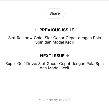
Share
PREVIOUS ISSUE
Slot Rainbow Gold: Slot Gacor Cepat dengan Pola
Spin dan Modal Kecil
NEXT ISSUE
Super Golf Drive: Slot Gacor Cepat dengan Pola Spin
dan Modal Kecil
MB Rocketry © 2026