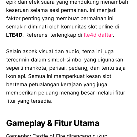
epik dan efek suara yang mendukung menambah
keseruan selama sesi permainan. Ini menjadi
faktor penting yang membuat permainan ini
semakin diminati oleh komunitas slot online di
LTE4D
. Referensi terlengkap di
lte4d daftar
.
Selain aspek visual dan audio, tema ini juga
tercermin dalam simbol-simbol yang digunakan
seperti mahkota, perisai, pedang, dan tentu saja
ikon api. Semua ini memperkuat kesan slot
bertema petualangan kerajaan yang juga
memberikan peluang menang besar melalui fitur-
fitur yang tersedia.
Gameplay & Fitur Utama
Gameplay Castle of Fire dirancang cukup