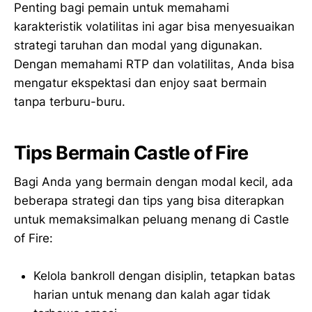
Penting bagi pemain untuk memahami
karakteristik volatilitas ini agar bisa menyesuaikan
strategi taruhan dan modal yang digunakan.
Dengan memahami RTP dan volatilitas, Anda bisa
mengatur ekspektasi dan enjoy saat bermain
tanpa terburu-buru.
Tips Bermain Castle of Fire
Bagi Anda yang bermain dengan modal kecil, ada
beberapa strategi dan tips yang bisa diterapkan
untuk memaksimalkan peluang menang di Castle
of Fire:
Kelola bankroll dengan disiplin, tetapkan batas
harian untuk menang dan kalah agar tidak