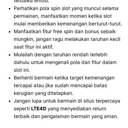
terbawa emosi.
Perhatikan pola spin slot yang muncul selama
permainan, manfaatkan momen ketika slot
mulai memberikan kemenangan berturut-turut.
Manfaatkan fitur free spin dan bonus sebaik
mungkin, jangan ragu melakukan taruhan kecil
saat fitur ini aktif.
Mulailah dengan taruhan rendah terlebih
dahulu untuk mengenali pola dan fitur dalam
slot ini.
Berhenti bermain ketika target kemenangan
tercapai atau jika sudah mencapai batas
kerugian yang ditetapkan.
Jangan lupa untuk bermain di situs terpercaya
seperti
LTE4D
yang menyediakan return
terbaik dan pengalaman bermain yang aman.