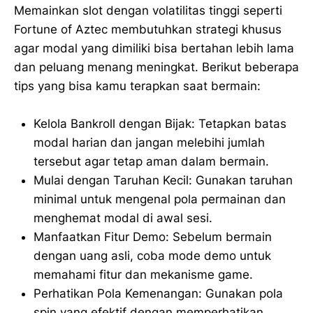
Memainkan slot dengan volatilitas tinggi seperti
Fortune of Aztec membutuhkan strategi khusus
agar modal yang dimiliki bisa bertahan lebih lama
dan peluang menang meningkat. Berikut beberapa
tips yang bisa kamu terapkan saat bermain:
Kelola Bankroll dengan Bijak: Tetapkan batas
modal harian dan jangan melebihi jumlah
tersebut agar tetap aman dalam bermain.
Mulai dengan Taruhan Kecil: Gunakan taruhan
minimal untuk mengenal pola permainan dan
menghemat modal di awal sesi.
Manfaatkan Fitur Demo: Sebelum bermain
dengan uang asli, coba mode demo untuk
memahami fitur dan mekanisme game.
Perhatikan Pola Kemenangan: Gunakan pola
spin yang efektif dengan memperhatikan