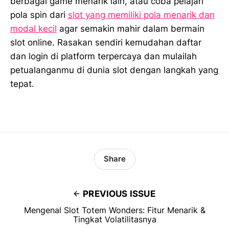
berbagai game menarik lain, atau coba pelajari
pola spin dari
slot yang memiliki pola menarik dan
modal kecil
agar semakin mahir dalam bermain
slot online. Rasakan sendiri kemudahan daftar
dan login di platform terpercaya dan mulailah
petualanganmu di dunia slot dengan langkah yang
tepat.
Share
PREVIOUS ISSUE
Mengenal Slot Totem Wonders: Fitur Menarik &
Tingkat Volatilitasnya