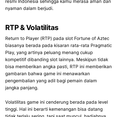
resmi Indonesia sehingga kamu merasa aman dan
nyaman dalam berjudi.
RTP & Volatilitas
Return to Player (RTP) pada slot Fortune of Aztec
biasanya berada pada kisaran rata-rata Pragmatic
Play, yang artinya peluang menang cukup
kompetitif dibanding slot lainnya. Meskipun tidak
bisa memberikan angka pasti, RTP ini memberikan
gambaran bahwa game ini menawarkan
pengembalian yang adil bagi pemain dalam
jangka panjang.
Volatilitas game ini cenderung berada pada level
tinggi. Hal ini berarti kemenangan bisa datang
tidak terlalu sering, tapi saat muncul, hadiahnya