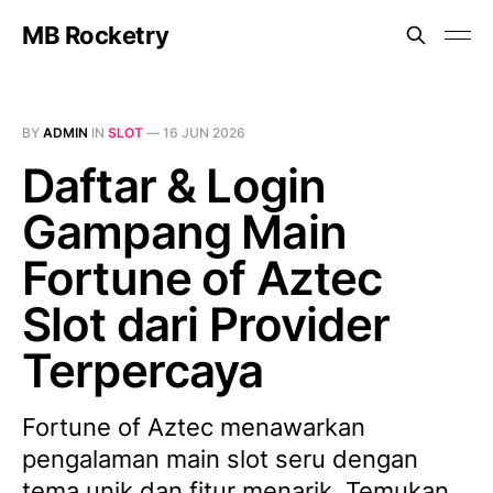
MB Rocketry
BY
ADMIN
IN
SLOT
—
16 JUN 2026
Daftar & Login
Gampang Main
Fortune of Aztec
Slot dari Provider
Terpercaya
Fortune of Aztec menawarkan
pengalaman main slot seru dengan
tema unik dan fitur menarik. Temukan