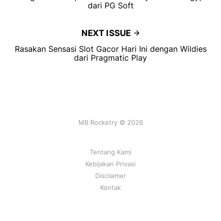
dari PG Soft
NEXT ISSUE
Rasakan Sensasi Slot Gacor Hari Ini dengan Wildies
dari Pragmatic Play
MB Rocketry © 2026
Tentang Kami
Kebijakan Privasi
Disclaimer
Kontak