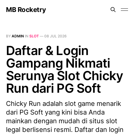
MB Rocketry
BY
ADMIN
IN
SLOT
—
08 JUL 2026
Daftar & Login
Gampang Nikmati
Serunya Slot Chicky
Run dari PG Soft
Chicky Run adalah slot game menarik
dari PG Soft yang kini bisa Anda
mainkan dengan mudah di situs slot
legal berlisensi resmi. Daftar dan login