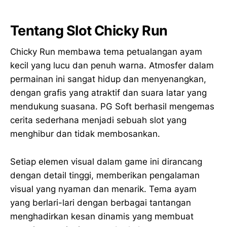
Tentang Slot Chicky Run
Chicky Run membawa tema petualangan ayam
kecil yang lucu dan penuh warna. Atmosfer dalam
permainan ini sangat hidup dan menyenangkan,
dengan grafis yang atraktif dan suara latar yang
mendukung suasana. PG Soft berhasil mengemas
cerita sederhana menjadi sebuah slot yang
menghibur dan tidak membosankan.
Setiap elemen visual dalam game ini dirancang
dengan detail tinggi, memberikan pengalaman
visual yang nyaman dan menarik. Tema ayam
yang berlari-lari dengan berbagai tantangan
menghadirkan kesan dinamis yang membuat