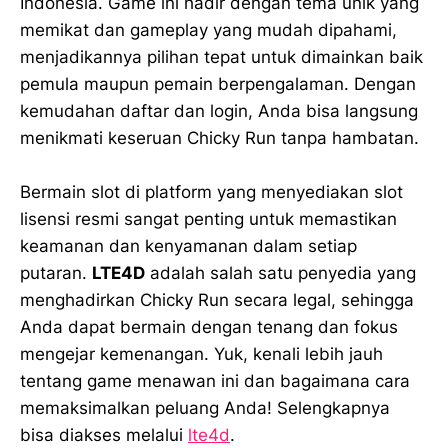
Indonesia. Game ini hadir dengan tema unik yang
memikat dan gameplay yang mudah dipahami,
menjadikannya pilihan tepat untuk dimainkan baik
pemula maupun pemain berpengalaman. Dengan
kemudahan daftar dan login, Anda bisa langsung
menikmati keseruan Chicky Run tanpa hambatan.
Bermain slot di platform yang menyediakan slot
lisensi resmi sangat penting untuk memastikan
keamanan dan kenyamanan dalam setiap
putaran.
LTE4D
adalah salah satu penyedia yang
menghadirkan Chicky Run secara legal, sehingga
Anda dapat bermain dengan tenang dan fokus
mengejar kemenangan. Yuk, kenali lebih jauh
tentang game menawan ini dan bagaimana cara
memaksimalkan peluang Anda! Selengkapnya
bisa diakses melalui
lte4d
.