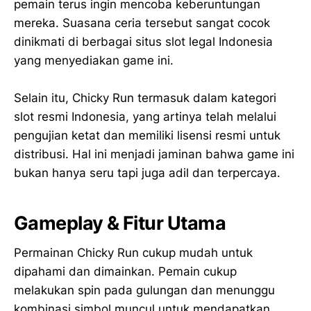
pemain terus ingin mencoba keberuntungan
mereka. Suasana ceria tersebut sangat cocok
dinikmati di berbagai situs slot legal Indonesia
yang menyediakan game ini.
Selain itu, Chicky Run termasuk dalam kategori
slot resmi Indonesia, yang artinya telah melalui
pengujian ketat dan memiliki lisensi resmi untuk
distribusi. Hal ini menjadi jaminan bahwa game ini
bukan hanya seru tapi juga adil dan terpercaya.
Gameplay & Fitur Utama
Permainan Chicky Run cukup mudah untuk
dipahami dan dimainkan. Pemain cukup
melakukan spin pada gulungan dan menunggu
kombinasi simbol muncul untuk mendapatkan