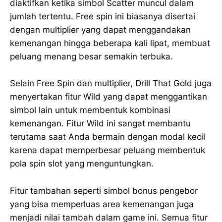
diaktifkan ketika simbol Scatter muncul dalam
jumlah tertentu. Free spin ini biasanya disertai
dengan multiplier yang dapat menggandakan
kemenangan hingga beberapa kali lipat, membuat
peluang menang besar semakin terbuka.
Selain Free Spin dan multiplier, Drill That Gold juga
menyertakan fitur Wild yang dapat menggantikan
simbol lain untuk membentuk kombinasi
kemenangan. Fitur Wild ini sangat membantu
terutama saat Anda bermain dengan modal kecil
karena dapat memperbesar peluang membentuk
pola spin slot yang menguntungkan.
Fitur tambahan seperti simbol bonus pengebor
yang bisa memperluas area kemenangan juga
menjadi nilai tambah dalam game ini. Semua fitur