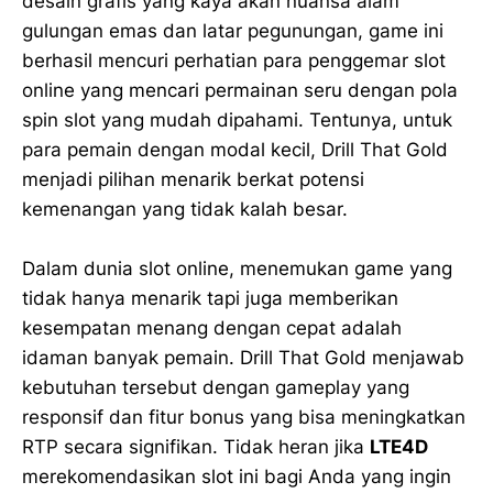
desain grafis yang kaya akan nuansa alam
gulungan emas dan latar pegunungan, game ini
berhasil mencuri perhatian para penggemar slot
online yang mencari permainan seru dengan pola
spin slot yang mudah dipahami. Tentunya, untuk
para pemain dengan modal kecil, Drill That Gold
menjadi pilihan menarik berkat potensi
kemenangan yang tidak kalah besar.
Dalam dunia slot online, menemukan game yang
tidak hanya menarik tapi juga memberikan
kesempatan menang dengan cepat adalah
idaman banyak pemain. Drill That Gold menjawab
kebutuhan tersebut dengan gameplay yang
responsif dan fitur bonus yang bisa meningkatkan
RTP secara signifikan. Tidak heran jika
LTE4D
merekomendasikan slot ini bagi Anda yang ingin