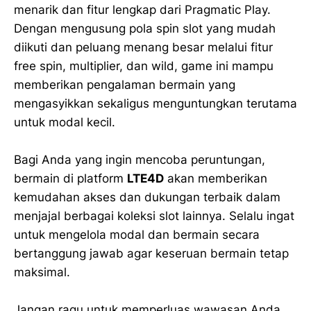
menarik dan fitur lengkap dari Pragmatic Play.
Dengan mengusung pola spin slot yang mudah
diikuti dan peluang menang besar melalui fitur
free spin, multiplier, dan wild, game ini mampu
memberikan pengalaman bermain yang
mengasyikkan sekaligus menguntungkan terutama
untuk modal kecil.
Bagi Anda yang ingin mencoba peruntungan,
bermain di platform
LTE4D
akan memberikan
kemudahan akses dan dukungan terbaik dalam
menjajal berbagai koleksi slot lainnya. Selalu ingat
untuk mengelola modal dan bermain secara
bertanggung jawab agar keseruan bermain tetap
maksimal.
Jangan ragu untuk memperluas wawasan Anda