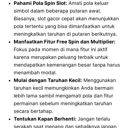
Pahami Pola Spin Slot:
Amati pola keluar
simbol dalam beberapa putaran awal.
Biasanya, slot gacor cepat akan menunjukkan
pola tertentu yang bisa dimanfaatkan untuk
meningkatkan taruhan di putaran berikutnya.
Manfaatkan Fitur Free Spin dan Multiplier:
Fokus pada momen di mana fitur ini aktif
karena merupakan peluang terbaik untuk
mendapatkan kemenangan besar tanpa harus
menambah modal.
Mulai dengan Taruhan Kecil:
Menggunakan
taruhan kecil memungkinkan Anda bermain
lebih lama sambil mengamati pola dan fitur
permainan sebelum meningkatkan taruhan
secara bertahap.
Tentukan Kapan Berhenti:
Jangan terlalu
serakah saat menang dan sebaliknya jangan