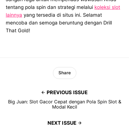
tentang pola spin dan strategi melalui
koleksi slot
lainnya
yang tersedia di situs ini. Selamat
mencoba dan semoga beruntung dengan Drill
That Gold!
Share
PREVIOUS ISSUE
Big Juan: Slot Gacor Cepat dengan Pola Spin Slot &
Modal Kecil
NEXT ISSUE