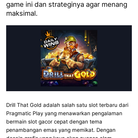
game ini dan strateginya agar menang
maksimal.
Drill That Gold adalah salah satu slot terbaru dari
Pragmatic Play yang menawarkan pengalaman
bermain slot gacor cepat dengan tema
penambangan emas yang memikat. Dengan