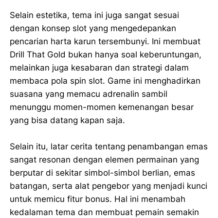
Selain estetika, tema ini juga sangat sesuai
dengan konsep slot yang mengedepankan
pencarian harta karun tersembunyi. Ini membuat
Drill That Gold bukan hanya soal keberuntungan,
melainkan juga kesabaran dan strategi dalam
membaca pola spin slot. Game ini menghadirkan
suasana yang memacu adrenalin sambil
menunggu momen-momen kemenangan besar
yang bisa datang kapan saja.
Selain itu, latar cerita tentang penambangan emas
sangat resonan dengan elemen permainan yang
berputar di sekitar simbol-simbol berlian, emas
batangan, serta alat pengebor yang menjadi kunci
untuk memicu fitur bonus. Hal ini menambah
kedalaman tema dan membuat pemain semakin