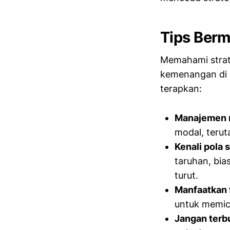
Tips Berm
Memahami strat
kemenangan di D
terapkan:
Manajemen 
modal, terut
Kenali pola s
taruhan, bi
turut.
Manfaatkan f
untuk memicu
Jangan terb