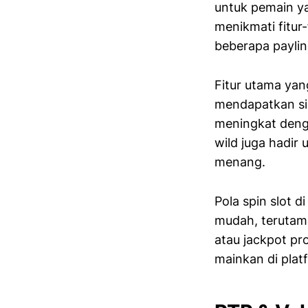
untuk pemain y
menikmati fitur-
beberapa payli
Fitur utama yang
mendapatkan sim
meningkat denga
wild juga hadir
menang.
Pola spin slot 
mudah, terutam
atau jackpot pr
mainkan di pla