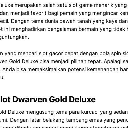
luxe merupakan salah satu slot game menarik yang di
, dan menjadi favorit bagi pemain yang mengincar k
ecil. Dengan tema dunia bawah tanah yang kaya dan
ot ini menghadirkan pengalaman bermain yang tidak 
nguntungkan.
n yang mencari slot gacor cepat dengan pola spin s
en Gold Deluxe bisa menjadi pilihan tepat. Apalagi s
, Anda bisa memaksimalkan potensi kemenangan ha
u.
lot Dwarven Gold Deluxe
old Deluxe mengusung tema para kurcaci yang seda
umi. Dengan latar belakang tambang emas yang penu
ra yang dihadirkan sangat mendukung atmosfer petua