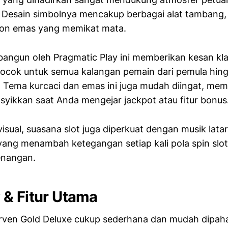
 Desain simbolnya mencakup berbagai alat tambang, 
ikon emas yang memikat mata.
bangun oleh Pragmatic Play ini memberikan kesan kl
cocok untuk semua kalangan pemain dari pemula hin
 Tema kurcaci dan emas ini juga mudah diingat, me
asyikkan saat Anda mengejar jackpot atau fitur bonus
 visual, suasana slot juga diperkuat dengan musik lat
yang menambah ketegangan setiap kali pola spin slo
enangan.
& Fitur Utama
rven Gold Deluxe cukup sederhana dan mudah dipah