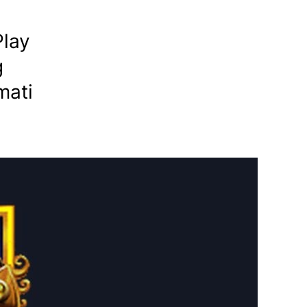
Play
g
mati