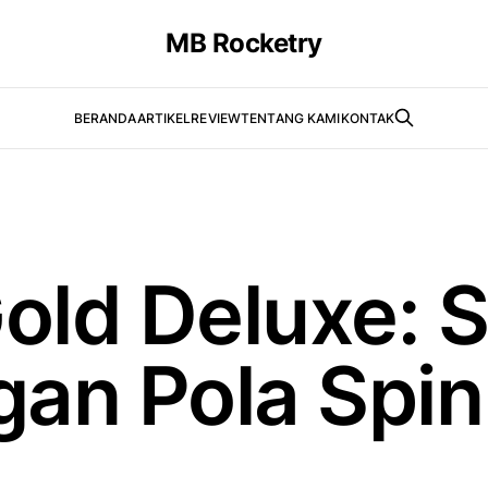
MB Rocketry
BERANDA
ARTIKEL
REVIEW
TENTANG KAMI
KONTAK
ld Deluxe: S
an Pola Spin