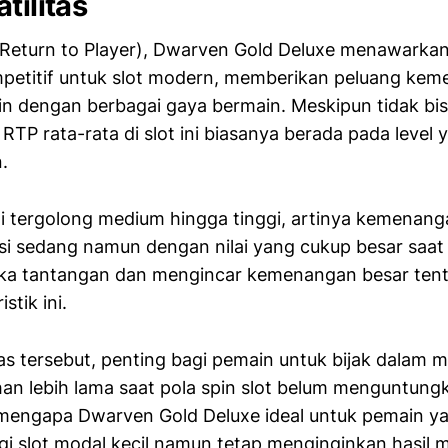
tilitas
(Return to Player), Dwarven Gold Deluxe menawarka
petitif untuk slot modern, memberikan peluang ke
in dengan berbagai gaya bermain. Meskipun tidak bis
RTP rata-rata di slot ini biasanya berada pada level 
.
t ini tergolong medium hingga tinggi, artinya kemenan
i sedang namun dengan nilai yang cukup besar saat 
ka tantangan dan mengincar kemenangan besar tent
stik ini.
tas tersebut, penting bagi pemain untuk bijak dalam 
han lebih lama saat pola spin slot belum menguntungka
 mengapa Dwarven Gold Deluxe ideal untuk pemain ya
i slot modal kecil namun tetap menginginkan hasil 