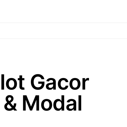
lot Gacor
 & Modal