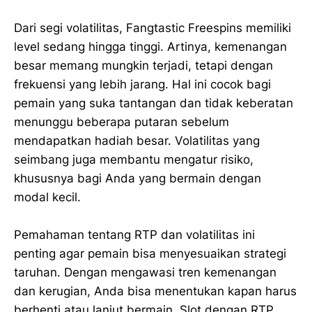
Dari segi volatilitas, Fangtastic Freespins memiliki
level sedang hingga tinggi. Artinya, kemenangan
besar memang mungkin terjadi, tetapi dengan
frekuensi yang lebih jarang. Hal ini cocok bagi
pemain yang suka tantangan dan tidak keberatan
menunggu beberapa putaran sebelum
mendapatkan hadiah besar. Volatilitas yang
seimbang juga membantu mengatur risiko,
khususnya bagi Anda yang bermain dengan
modal kecil.
Pemahaman tentang RTP dan volatilitas ini
penting agar pemain bisa menyesuaikan strategi
taruhan. Dengan mengawasi tren kemenangan
dan kerugian, Anda bisa menentukan kapan harus
berhenti atau lanjut bermain. Slot dengan RTP