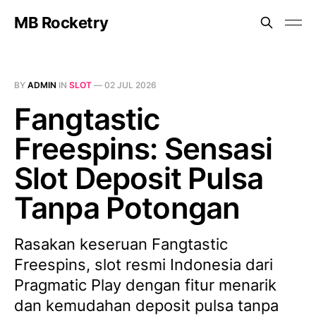
MB Rocketry
BY
ADMIN
IN
SLOT
—
02 JUL 2026
Fangtastic
Freespins: Sensasi
Slot Deposit Pulsa
Tanpa Potongan
Rasakan keseruan Fangtastic
Freespins, slot resmi Indonesia dari
Pragmatic Play dengan fitur menarik
dan kemudahan deposit pulsa tanpa