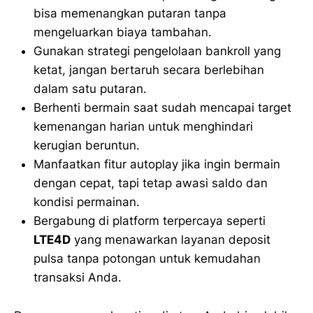
bisa memenangkan putaran tanpa
mengeluarkan biaya tambahan.
Gunakan strategi pengelolaan bankroll yang
ketat, jangan bertaruh secara berlebihan
dalam satu putaran.
Berhenti bermain saat sudah mencapai target
kemenangan harian untuk menghindari
kerugian beruntun.
Manfaatkan fitur autoplay jika ingin bermain
dengan cepat, tapi tetap awasi saldo dan
kondisi permainan.
Bergabung di platform terpercaya seperti
LTE4D
yang menawarkan layanan deposit
pulsa tanpa potongan untuk kemudahan
transaksi Anda.