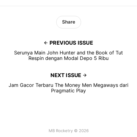
Share
PREVIOUS ISSUE
Serunya Main John Hunter and the Book of Tut
Respin dengan Modal Depo 5 Ribu
NEXT ISSUE
Jam Gacor Terbaru The Money Men Megaways dari
Pragmatic Play
MB Rocketry © 2026