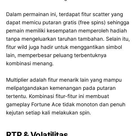
Dalam permainan ini, terdapat fitur scatter yang
dapat memicu putaran gratis (free spins) sehingga
pemain memiliki kesempatan memperoleh hadiah
tanpa mengeluarkan taruhan tambahan. Selain itu,
fitur wild juga hadir untuk menggantikan simbol
lain, memperbesar peluang terbentuknya
kombinasi menang.
Multiplier adalah fitur menarik lain yang mampu
melipatgandakan kemenangan pada putaran
tertentu. Kombinasi fitur-fitur ini membuat
gameplay Fortune Ace tidak monoton dan penuh
kejutan setiap kali melakukan spin.
RTP & Volatilitas