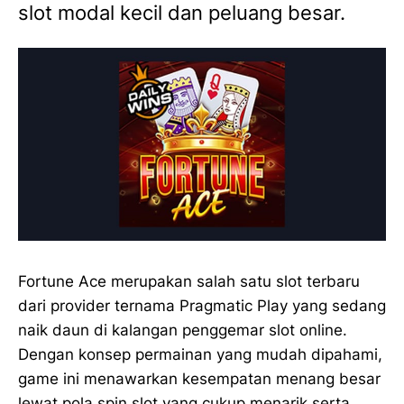
slot modal kecil dan peluang besar.
Fortune Ace merupakan salah satu slot terbaru
dari provider ternama Pragmatic Play yang sedang
naik daun di kalangan penggemar slot online.
Dengan konsep permainan yang mudah dipahami,
game ini menawarkan kesempatan menang besar
lewat pola spin slot yang cukup menarik serta