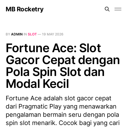
MB Rocketry
BY
ADMIN
IN
SLOT
—
19 MAY 2026
Fortune Ace: Slot
Gacor Cepat dengan
Pola Spin Slot dan
Modal Kecil
Fortune Ace adalah slot gacor cepat
dari Pragmatic Play yang menawarkan
pengalaman bermain seru dengan pola
spin slot menarik. Cocok bagi yang cari