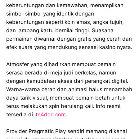
keberuntungan dan kemewahan, menampilkan
simbol-simbol yang identik dengan
keberuntungan seperti koin emas, angka tujuh,
dan lambang kartu bernilai tinggi. Suasana
permainan diwarnai dengan grafis yang cerah dan
efek suara yang mendukung sensasi kasino nyata.
Atmosfer yang dihadirkan membuat pemain
serasa berada di meja judi berkelas, namun
dengan kemudahan akses dari perangkat digital.
Warna-warna cerah dan animasi halus menambah
daya tarik visual, membuat pemain betah untuk
terus melakukan spin berulang kali. Info resmi
tersedia di
lte4dori.com
.
Provider Pragmatic Play sendiri memang dikenal