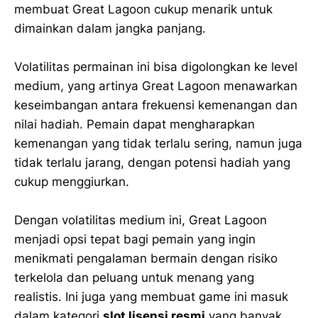
membuat Great Lagoon cukup menarik untuk
dimainkan dalam jangka panjang.
Volatilitas permainan ini bisa digolongkan ke level
medium, yang artinya Great Lagoon menawarkan
keseimbangan antara frekuensi kemenangan dan
nilai hadiah. Pemain dapat mengharapkan
kemenangan yang tidak terlalu sering, namun juga
tidak terlalu jarang, dengan potensi hadiah yang
cukup menggiurkan.
Dengan volatilitas medium ini, Great Lagoon
menjadi opsi tepat bagi pemain yang ingin
menikmati pengalaman bermain dengan risiko
terkelola dan peluang untuk menang yang
realistis. Ini juga yang membuat game ini masuk
dalam kategori
slot lisensi resmi
yang banyak