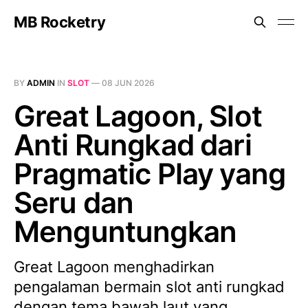
MB Rocketry
BY
ADMIN
IN
SLOT
—
08 JUN 2026
Great Lagoon, Slot
Anti Rungkad dari
Pragmatic Play yang
Seru dan
Menguntungkan
Great Lagoon menghadirkan
pengalaman bermain slot anti rungkad
dengan tema bawah laut yang