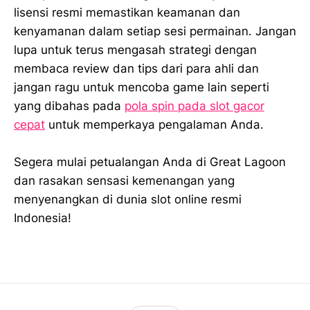
lisensi resmi memastikan keamanan dan
kenyamanan dalam setiap sesi permainan. Jangan
lupa untuk terus mengasah strategi dengan
membaca review dan tips dari para ahli dan
jangan ragu untuk mencoba game lain seperti
yang dibahas pada
pola spin pada slot gacor
cepat
untuk memperkaya pengalaman Anda.
Segera mulai petualangan Anda di Great Lagoon
dan rasakan sensasi kemenangan yang
menyenangkan di dunia slot online resmi
Indonesia!