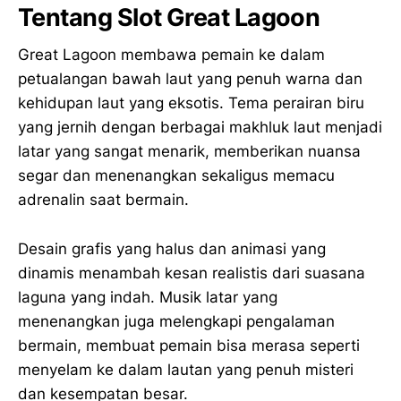
Tentang Slot Great Lagoon
Great Lagoon membawa pemain ke dalam
petualangan bawah laut yang penuh warna dan
kehidupan laut yang eksotis. Tema perairan biru
yang jernih dengan berbagai makhluk laut menjadi
latar yang sangat menarik, memberikan nuansa
segar dan menenangkan sekaligus memacu
adrenalin saat bermain.
Desain grafis yang halus dan animasi yang
dinamis menambah kesan realistis dari suasana
laguna yang indah. Musik latar yang
menenangkan juga melengkapi pengalaman
bermain, membuat pemain bisa merasa seperti
menyelam ke dalam lautan yang penuh misteri
dan kesempatan besar.