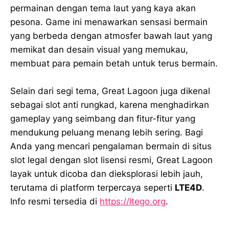
permainan dengan tema laut yang kaya akan
pesona. Game ini menawarkan sensasi bermain
yang berbeda dengan atmosfer bawah laut yang
memikat dan desain visual yang memukau,
membuat para pemain betah untuk terus bermain.
Selain dari segi tema, Great Lagoon juga dikenal
sebagai slot anti rungkad, karena menghadirkan
gameplay yang seimbang dan fitur-fitur yang
mendukung peluang menang lebih sering. Bagi
Anda yang mencari pengalaman bermain di situs
slot legal dengan slot lisensi resmi, Great Lagoon
layak untuk dicoba dan dieksplorasi lebih jauh,
terutama di platform terpercaya seperti
LTE4D
.
Info resmi tersedia di
https://ltego.org
.