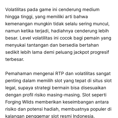
Volatilitas pada game ini cenderung medium
hingga tinggi, yang memiliki arti bahwa
kemenangan mungkin tidak selalu sering muncul,
namun ketika terjadi, hadiahnya cenderung lebih
besar. Level volatilitas ini cocok bagi pemain yang
menyukai tantangan dan bersedia bertahan
sedikit lebih lama demi peluang jackpot progresif
terbesar.
Pemahaman mengenai RTP dan volatilitas sangat
penting dalam memilih slot yang tepat di situs slot
legal, supaya strategi bermain bisa disesuaikan
dengan profil risiko masing-masing. Slot seperti
Forging Wilds memberikan keseimbangan antara
risiko dan potensi hadiah, membuatnya populer di
kalangan penggemar slot resmi Indonesia.