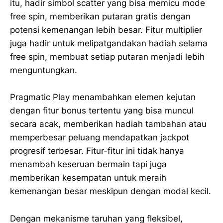
itu, hadir simbol scatter yang bisa memicu mode
free spin, memberikan putaran gratis dengan
potensi kemenangan lebih besar. Fitur multiplier
juga hadir untuk melipatgandakan hadiah selama
free spin, membuat setiap putaran menjadi lebih
menguntungkan.
Pragmatic Play menambahkan elemen kejutan
dengan fitur bonus tertentu yang bisa muncul
secara acak, memberikan hadiah tambahan atau
memperbesar peluang mendapatkan jackpot
progresif terbesar. Fitur-fitur ini tidak hanya
menambah keseruan bermain tapi juga
memberikan kesempatan untuk meraih
kemenangan besar meskipun dengan modal kecil.
Dengan mekanisme taruhan yang fleksibel,