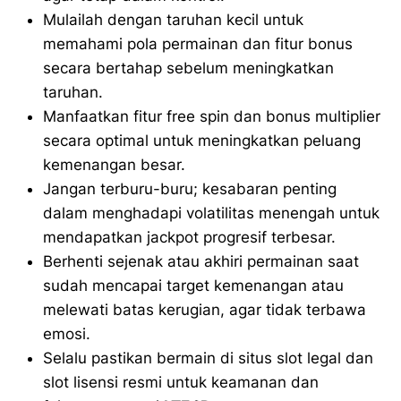
Mulailah dengan taruhan kecil untuk
memahami pola permainan dan fitur bonus
secara bertahap sebelum meningkatkan
taruhan.
Manfaatkan fitur free spin dan bonus multiplier
secara optimal untuk meningkatkan peluang
kemenangan besar.
Jangan terburu-buru; kesabaran penting
dalam menghadapi volatilitas menengah untuk
mendapatkan jackpot progresif terbesar.
Berhenti sejenak atau akhiri permainan saat
sudah mencapai target kemenangan atau
melewati batas kerugian, agar tidak terbawa
emosi.
Selalu pastikan bermain di situs slot legal dan
slot lisensi resmi untuk keamanan dan