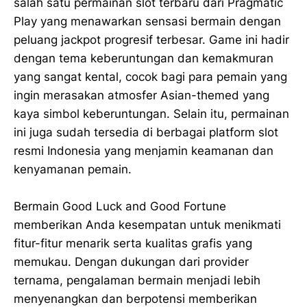
salah satu permainan slot terbaru dari Pragmatic
Play yang menawarkan sensasi bermain dengan
peluang jackpot progresif terbesar. Game ini hadir
dengan tema keberuntungan dan kemakmuran
yang sangat kental, cocok bagi para pemain yang
ingin merasakan atmosfer Asian-themed yang
kaya simbol keberuntungan. Selain itu, permainan
ini juga sudah tersedia di berbagai platform slot
resmi Indonesia yang menjamin keamanan dan
kenyamanan pemain.
Bermain Good Luck and Good Fortune
memberikan Anda kesempatan untuk menikmati
fitur-fitur menarik serta kualitas grafis yang
memukau. Dengan dukungan dari provider
ternama, pengalaman bermain menjadi lebih
menyenangkan dan berpotensi memberikan