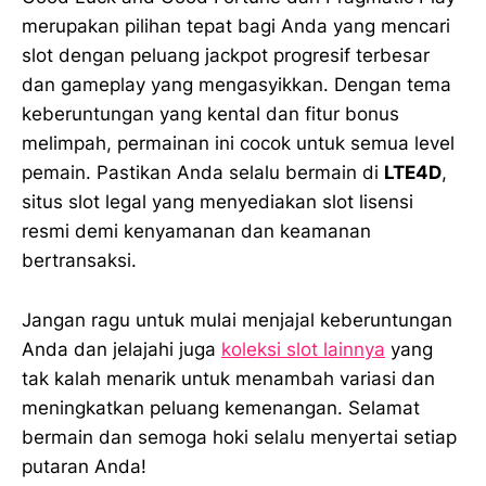
merupakan pilihan tepat bagi Anda yang mencari
slot dengan peluang jackpot progresif terbesar
dan gameplay yang mengasyikkan. Dengan tema
keberuntungan yang kental dan fitur bonus
melimpah, permainan ini cocok untuk semua level
pemain. Pastikan Anda selalu bermain di
LTE4D
,
situs slot legal yang menyediakan slot lisensi
resmi demi kenyamanan dan keamanan
bertransaksi.
Jangan ragu untuk mulai menjajal keberuntungan
Anda dan jelajahi juga
koleksi slot lainnya
yang
tak kalah menarik untuk menambah variasi dan
meningkatkan peluang kemenangan. Selamat
bermain dan semoga hoki selalu menyertai setiap
putaran Anda!