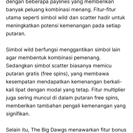
dengan beberapa paylines yang memberikan
banyak peluang kombinasi menang. Fitur-fitur
utama seperti simbol wild dan scatter hadir untuk
meningkatkan potensi kemenangan pada setiap
putaran.
Simbol wild berfungsi menggantikan simbol lain
agar membentuk kombinasi pemenang.
Sedangkan simbol scatter biasanya memicu
putaran gratis (free spins), yang membawa
kesempatan mendapatkan kemenangan berkali-
kali lipat dengan modal yang tetap. Fitur multiplier
juga sering muncul di dalam putaran free spins,
memberikan tambahan pengali kemenangan yang
signifikan.
Selain itu, The Big Dawgs menawarkan fitur bonus