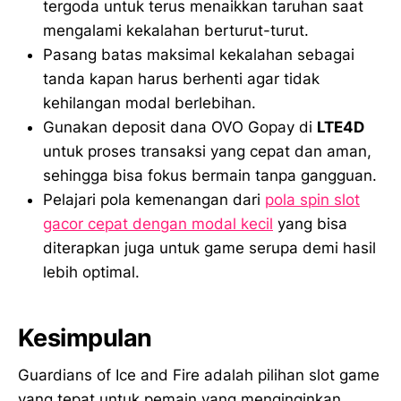
tergoda untuk terus menaikkan taruhan saat
mengalami kekalahan berturut-turut.
Pasang batas maksimal kekalahan sebagai
tanda kapan harus berhenti agar tidak
kehilangan modal berlebihan.
Gunakan deposit dana OVO Gopay di
LTE4D
untuk proses transaksi yang cepat dan aman,
sehingga bisa fokus bermain tanpa gangguan.
Pelajari pola kemenangan dari
pola spin slot
gacor cepat dengan modal kecil
yang bisa
diterapkan juga untuk game serupa demi hasil
lebih optimal.
Kesimpulan
Guardians of Ice and Fire adalah pilihan slot game
yang tepat untuk pemain yang menginginkan