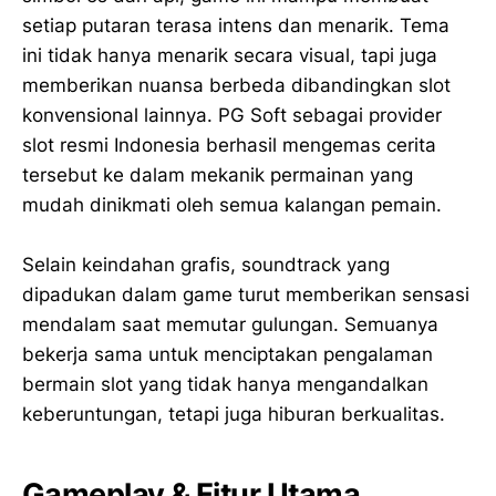
setiap putaran terasa intens dan menarik. Tema
ini tidak hanya menarik secara visual, tapi juga
memberikan nuansa berbeda dibandingkan slot
konvensional lainnya. PG Soft sebagai provider
slot resmi Indonesia berhasil mengemas cerita
tersebut ke dalam mekanik permainan yang
mudah dinikmati oleh semua kalangan pemain.
Selain keindahan grafis, soundtrack yang
dipadukan dalam game turut memberikan sensasi
mendalam saat memutar gulungan. Semuanya
bekerja sama untuk menciptakan pengalaman
bermain slot yang tidak hanya mengandalkan
keberuntungan, tetapi juga hiburan berkualitas.
Gameplay & Fitur Utama