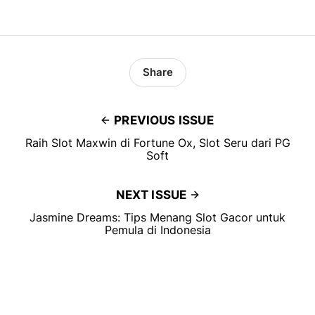
Share
PREVIOUS ISSUE
Raih Slot Maxwin di Fortune Ox, Slot Seru dari PG
Soft
NEXT ISSUE
Jasmine Dreams: Tips Menang Slot Gacor untuk
Pemula di Indonesia