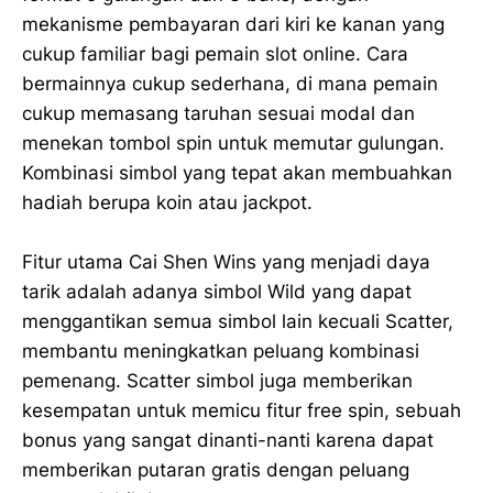
mekanisme pembayaran dari kiri ke kanan yang
cukup familiar bagi pemain slot online. Cara
bermainnya cukup sederhana, di mana pemain
cukup memasang taruhan sesuai modal dan
menekan tombol spin untuk memutar gulungan.
Kombinasi simbol yang tepat akan membuahkan
hadiah berupa koin atau jackpot.
Fitur utama Cai Shen Wins yang menjadi daya
tarik adalah adanya simbol Wild yang dapat
menggantikan semua simbol lain kecuali Scatter,
membantu meningkatkan peluang kombinasi
pemenang. Scatter simbol juga memberikan
kesempatan untuk memicu fitur free spin, sebuah
bonus yang sangat dinanti-nanti karena dapat
memberikan putaran gratis dengan peluang