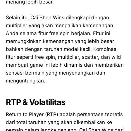
menang lebih besar.
Selain itu, Cai Shen Wins dilengkapi dengan
multiplier yang akan mengalikan kemenangan
Anda selama fitur free spin berjalan. Fitur ini
memungkinkan kemenangan yang lebih besar
bahkan dengan taruhan modal kecil. Kombinasi
fitur seperti free spin, multiplier, scatter, dan wild
membuat game ini lebih dinamis dan memberikan
sensasi bermain yang menyenangkan dan
menguntungkan.
RTP & Volatilitas
Return to Player (RTP) adalah persentase teoretis
dari total taruhan yang akan dikembalikan ke
pemain dalam jangka panjang. Cai Shen Wins dari