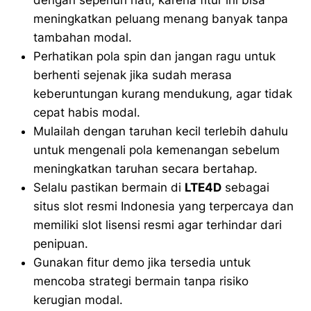
dengan sepenuh hati, karena fitur ini bisa
meningkatkan peluang menang banyak tanpa
tambahan modal.
Perhatikan pola spin dan jangan ragu untuk
berhenti sejenak jika sudah merasa
keberuntungan kurang mendukung, agar tidak
cepat habis modal.
Mulailah dengan taruhan kecil terlebih dahulu
untuk mengenali pola kemenangan sebelum
meningkatkan taruhan secara bertahap.
Selalu pastikan bermain di
LTE4D
sebagai
situs slot resmi Indonesia yang terpercaya dan
memiliki slot lisensi resmi agar terhindar dari
penipuan.
Gunakan fitur demo jika tersedia untuk
mencoba strategi bermain tanpa risiko
kerugian modal.