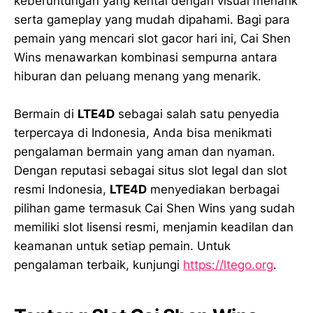
keberuntungan yang kental dengan visual menarik
serta gameplay yang mudah dipahami. Bagi para
pemain yang mencari slot gacor hari ini, Cai Shen
Wins menawarkan kombinasi sempurna antara
hiburan dan peluang menang yang menarik.
Bermain di
LTE4D
sebagai salah satu penyedia
terpercaya di Indonesia, Anda bisa menikmati
pengalaman bermain yang aman dan nyaman.
Dengan reputasi sebagai situs slot legal dan slot
resmi Indonesia,
LTE4D
menyediakan berbagai
pilihan game termasuk Cai Shen Wins yang sudah
memiliki slot lisensi resmi, menjamin keadilan dan
keamanan untuk setiap pemain. Untuk
pengalaman terbaik, kunjungi
https://ltego.org
.