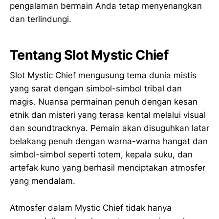
pengalaman bermain Anda tetap menyenangkan
dan terlindungi.
Tentang Slot Mystic Chief
Slot Mystic Chief mengusung tema dunia mistis
yang sarat dengan simbol-simbol tribal dan
magis. Nuansa permainan penuh dengan kesan
etnik dan misteri yang terasa kental melalui visual
dan soundtracknya. Pemain akan disuguhkan latar
belakang penuh dengan warna-warna hangat dan
simbol-simbol seperti totem, kepala suku, dan
artefak kuno yang berhasil menciptakan atmosfer
yang mendalam.
Atmosfer dalam Mystic Chief tidak hanya