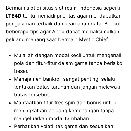
Bermain slot di situs slot resmi Indonesia seperti
LTE4D
tentu menjadi prioritas agar mendapatkan
pengalaman terbaik dan keamanan data. Berikut
beberapa tips agar Anda dapat memaksimalkan
peluang menang saat bermain Mystic Chief:
Mulailah dengan modal kecil untuk mengenali
pola dan fitur-fitur dalam game tanpa berisiko
besar.
Manajemen bankroll sangat penting, selalu
tentukan batas taruhan dan jangan melewati
batas tersebut.
Manfaatkan fitur free spin dan bonus untuk
meningkatkan peluang kemenangan tanpa
mengeluarkan modal tambahan.
Perhatikan volatilitas game dan sesuaikan