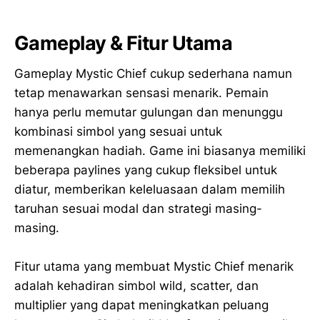
Gameplay & Fitur Utama
Gameplay Mystic Chief cukup sederhana namun
tetap menawarkan sensasi menarik. Pemain
hanya perlu memutar gulungan dan menunggu
kombinasi simbol yang sesuai untuk
memenangkan hadiah. Game ini biasanya memiliki
beberapa paylines yang cukup fleksibel untuk
diatur, memberikan keleluasaan dalam memilih
taruhan sesuai modal dan strategi masing-
masing.
Fitur utama yang membuat Mystic Chief menarik
adalah kehadiran simbol wild, scatter, dan
multiplier yang dapat meningkatkan peluang