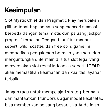
Kesimpulan
Slot Mystic Chief dari Pragmatic Play merupakan
pilihan tepat bagi pemain yang mencari sensasi
berbeda dengan tema mistis dan peluang jackpot
progresif terbesar. Dengan fitur-fitur menarik
seperti wild, scatter, dan free spin, game ini
memberikan pengalaman bermain yang seru dan
menguntungkan. Bermain di situs slot legal yang
menyediakan slot resmi Indonesia seperti
LTE4D
akan memastikan keamanan dan kualitas layanan
terbaik.
Jangan ragu untuk mempelajari strategi bermain
dan manfaatkan fitur bonus agar modal kecil tetap
bisa memberikan peluang besar. Jika Anda ingin