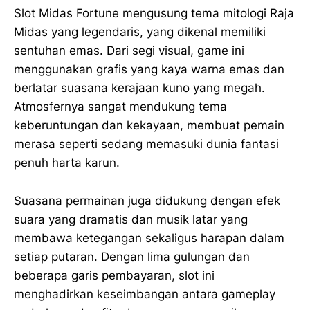
Slot Midas Fortune mengusung tema mitologi Raja
Midas yang legendaris, yang dikenal memiliki
sentuhan emas. Dari segi visual, game ini
menggunakan grafis yang kaya warna emas dan
berlatar suasana kerajaan kuno yang megah.
Atmosfernya sangat mendukung tema
keberuntungan dan kekayaan, membuat pemain
merasa seperti sedang memasuki dunia fantasi
penuh harta karun.
Suasana permainan juga didukung dengan efek
suara yang dramatis dan musik latar yang
membawa ketegangan sekaligus harapan dalam
setiap putaran. Dengan lima gulungan dan
beberapa garis pembayaran, slot ini
menghadirkan keseimbangan antara gameplay