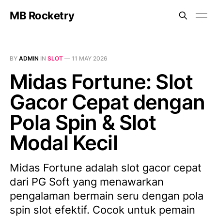
MB Rocketry
BY
ADMIN
IN
SLOT
—
11 MAY 2026
Midas Fortune: Slot
Gacor Cepat dengan
Pola Spin & Slot
Modal Kecil
Midas Fortune adalah slot gacor cepat
dari PG Soft yang menawarkan
pengalaman bermain seru dengan pola
spin slot efektif. Cocok untuk pemain