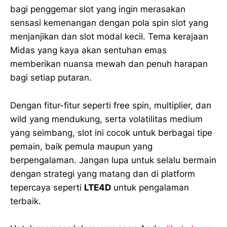
bagi penggemar slot yang ingin merasakan
sensasi kemenangan dengan pola spin slot yang
menjanjikan dan slot modal kecil. Tema kerajaan
Midas yang kaya akan sentuhan emas
memberikan nuansa mewah dan penuh harapan
bagi setiap putaran.
Dengan fitur-fitur seperti free spin, multiplier, dan
wild yang mendukung, serta volatilitas medium
yang seimbang, slot ini cocok untuk berbagai tipe
pemain, baik pemula maupun yang
berpengalaman. Jangan lupa untuk selalu bermain
dengan strategi yang matang dan di platform
tepercaya seperti
LTE4D
untuk pengalaman
terbaik.