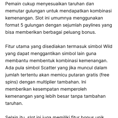
Pemain cukup menyesuaikan taruhan dan
memutar gulungan untuk mendapatkan kombinasi
kemenangan. Slot ini umumnya menggunakan
format 5 gulungan dengan sejumlah paylines yang
bisa memberikan berbagai peluang bonus.
Fitur utama yang disediakan termasuk simbol Wild
yang dapat menggantikan simbol lain guna
membantu membentuk kombinasi kemenangan.
Ada pula simbol Scatter yang jika muncul dalam
jumlah tertentu akan memicu putaran gratis (free
spins) dengan multiplier tambahan. Ini
memberikan kesempatan memperoleh
kemenangan yang lebih besar tanpa tambahan
taruhan.
Selain itu, slot ini juga memiliki fitur bonus unik