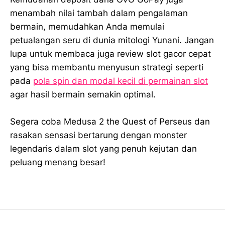
menambah nilai tambah dalam pengalaman
bermain, memudahkan Anda memulai
petualangan seru di dunia mitologi Yunani. Jangan
lupa untuk membaca juga review slot gacor cepat
yang bisa membantu menyusun strategi seperti
pada
pola spin dan modal kecil di permainan slot
agar hasil bermain semakin optimal.
Segera coba Medusa 2 the Quest of Perseus dan
rasakan sensasi bertarung dengan monster
legendaris dalam slot yang penuh kejutan dan
peluang menang besar!