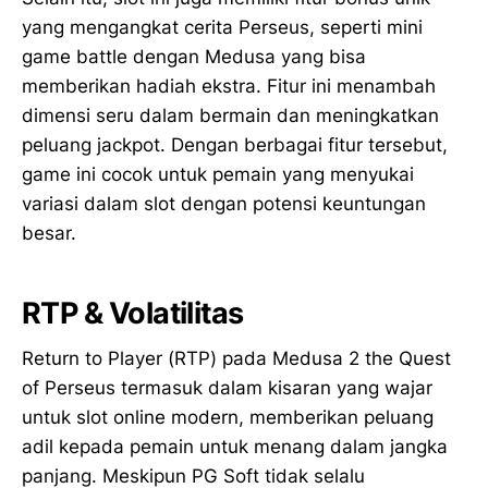
yang mengangkat cerita Perseus, seperti mini
game battle dengan Medusa yang bisa
memberikan hadiah ekstra. Fitur ini menambah
dimensi seru dalam bermain dan meningkatkan
peluang jackpot. Dengan berbagai fitur tersebut,
game ini cocok untuk pemain yang menyukai
variasi dalam slot dengan potensi keuntungan
besar.
RTP & Volatilitas
Return to Player (RTP) pada Medusa 2 the Quest
of Perseus termasuk dalam kisaran yang wajar
untuk slot online modern, memberikan peluang
adil kepada pemain untuk menang dalam jangka
panjang. Meskipun PG Soft tidak selalu