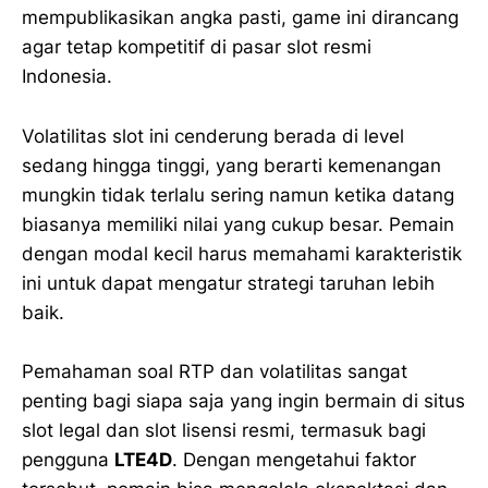
mempublikasikan angka pasti, game ini dirancang
agar tetap kompetitif di pasar slot resmi
Indonesia.
Volatilitas slot ini cenderung berada di level
sedang hingga tinggi, yang berarti kemenangan
mungkin tidak terlalu sering namun ketika datang
biasanya memiliki nilai yang cukup besar. Pemain
dengan modal kecil harus memahami karakteristik
ini untuk dapat mengatur strategi taruhan lebih
baik.
Pemahaman soal RTP dan volatilitas sangat
penting bagi siapa saja yang ingin bermain di situs
slot legal dan slot lisensi resmi, termasuk bagi
pengguna
LTE4D
. Dengan mengetahui faktor