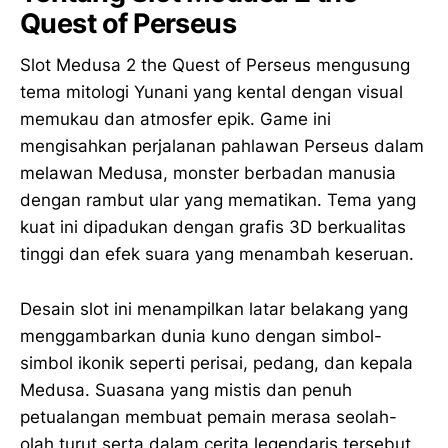
Quest of Perseus
Slot Medusa 2 the Quest of Perseus mengusung
tema mitologi Yunani yang kental dengan visual
memukau dan atmosfer epik. Game ini
mengisahkan perjalanan pahlawan Perseus dalam
melawan Medusa, monster berbadan manusia
dengan rambut ular yang mematikan. Tema yang
kuat ini dipadukan dengan grafis 3D berkualitas
tinggi dan efek suara yang menambah keseruan.
Desain slot ini menampilkan latar belakang yang
menggambarkan dunia kuno dengan simbol-
simbol ikonik seperti perisai, pedang, dan kepala
Medusa. Suasana yang mistis dan penuh
petualangan membuat pemain merasa seolah-
olah turut serta dalam cerita legendaris tersebut.