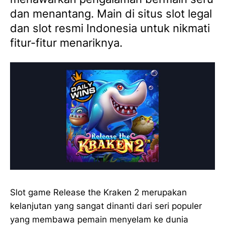
dan menantang. Main di situs slot legal
dan slot resmi Indonesia untuk nikmati
fitur-fitur menariknya.
Slot game Release the Kraken 2 merupakan
kelanjutan yang sangat dinanti dari seri populer
yang membawa pemain menyelam ke dunia