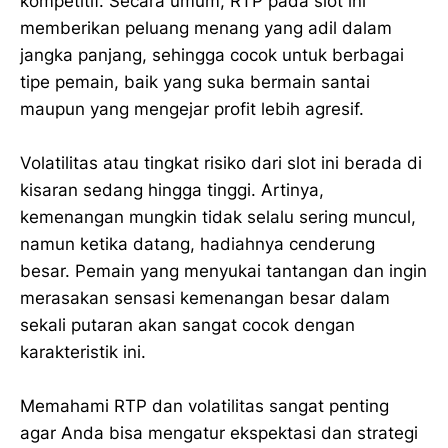
kompetitif. Secara umum, RTP pada slot ini
memberikan peluang menang yang adil dalam
jangka panjang, sehingga cocok untuk berbagai
tipe pemain, baik yang suka bermain santai
maupun yang mengejar profit lebih agresif.
Volatilitas atau tingkat risiko dari slot ini berada di
kisaran sedang hingga tinggi. Artinya,
kemenangan mungkin tidak selalu sering muncul,
namun ketika datang, hadiahnya cenderung
besar. Pemain yang menyukai tantangan dan ingin
merasakan sensasi kemenangan besar dalam
sekali putaran akan sangat cocok dengan
karakteristik ini.
Memahami RTP dan volatilitas sangat penting
agar Anda bisa mengatur ekspektasi dan strategi