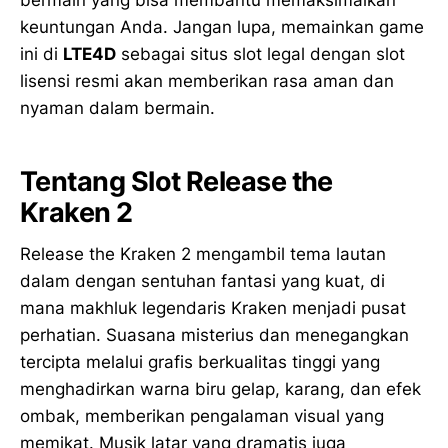
bermain yang bisa membantu memaksimalkan
keuntungan Anda. Jangan lupa, memainkan game
ini di
LTE4D
sebagai situs slot legal dengan slot
lisensi resmi akan memberikan rasa aman dan
nyaman dalam bermain.
Tentang Slot Release the
Kraken 2
Release the Kraken 2 mengambil tema lautan
dalam dengan sentuhan fantasi yang kuat, di
mana makhluk legendaris Kraken menjadi pusat
perhatian. Suasana misterius dan menegangkan
tercipta melalui grafis berkualitas tinggi yang
menghadirkan warna biru gelap, karang, dan efek
ombak, memberikan pengalaman visual yang
memikat. Musik latar yang dramatis juga