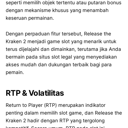
seperti memilih objek tertentu atau putaran bonus
dengan mekanisme khusus yang menambah
keseruan permainan.
Dengan perpaduan fitur tersebut, Release the
Kraken 2 menjadi game slot yang menarik untuk
terus dijelajahi dan dimainkan, terutama jika Anda
bermain pada situs slot legal yang menyediakan
akses mudah dan dukungan terbaik bagi para
pemain.
RTP & Volatilitas
Return to Player (RTP) merupakan indikator
penting dalam memilih slot game, dan Release the
Kraken 2 hadir dengan RTP yang tergolong