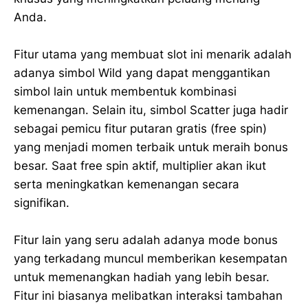
Anda.
Fitur utama yang membuat slot ini menarik adalah
adanya simbol Wild yang dapat menggantikan
simbol lain untuk membentuk kombinasi
kemenangan. Selain itu, simbol Scatter juga hadir
sebagai pemicu fitur putaran gratis (free spin)
yang menjadi momen terbaik untuk meraih bonus
besar. Saat free spin aktif, multiplier akan ikut
serta meningkatkan kemenangan secara
signifikan.
Fitur lain yang seru adalah adanya mode bonus
yang terkadang muncul memberikan kesempatan
untuk memenangkan hadiah yang lebih besar.
Fitur ini biasanya melibatkan interaksi tambahan