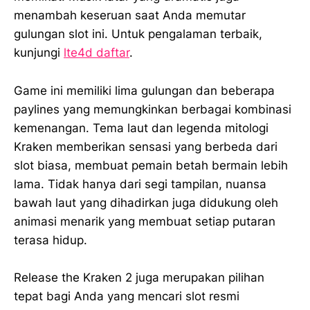
menambah keseruan saat Anda memutar
gulungan slot ini. Untuk pengalaman terbaik,
kunjungi
lte4d daftar
.
Game ini memiliki lima gulungan dan beberapa
paylines yang memungkinkan berbagai kombinasi
kemenangan. Tema laut dan legenda mitologi
Kraken memberikan sensasi yang berbeda dari
slot biasa, membuat pemain betah bermain lebih
lama. Tidak hanya dari segi tampilan, nuansa
bawah laut yang dihadirkan juga didukung oleh
animasi menarik yang membuat setiap putaran
terasa hidup.
Release the Kraken 2 juga merupakan pilihan
tepat bagi Anda yang mencari slot resmi