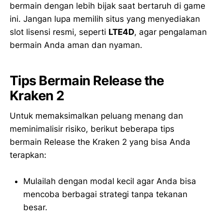
bermain dengan lebih bijak saat bertaruh di game
ini. Jangan lupa memilih situs yang menyediakan
slot lisensi resmi, seperti
LTE4D
, agar pengalaman
bermain Anda aman dan nyaman.
Tips Bermain Release the
Kraken 2
Untuk memaksimalkan peluang menang dan
meminimalisir risiko, berikut beberapa tips
bermain Release the Kraken 2 yang bisa Anda
terapkan:
Mulailah dengan modal kecil agar Anda bisa
mencoba berbagai strategi tanpa tekanan
besar.