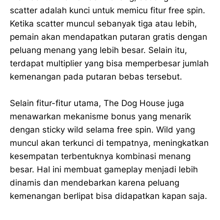
scatter adalah kunci untuk memicu fitur free spin.
Ketika scatter muncul sebanyak tiga atau lebih,
pemain akan mendapatkan putaran gratis dengan
peluang menang yang lebih besar. Selain itu,
terdapat multiplier yang bisa memperbesar jumlah
kemenangan pada putaran bebas tersebut.
Selain fitur-fitur utama, The Dog House juga
menawarkan mekanisme bonus yang menarik
dengan sticky wild selama free spin. Wild yang
muncul akan terkunci di tempatnya, meningkatkan
kesempatan terbentuknya kombinasi menang
besar. Hal ini membuat gameplay menjadi lebih
dinamis dan mendebarkan karena peluang
kemenangan berlipat bisa didapatkan kapan saja.