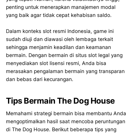
penting untuk menerapkan manajemen modal
yang baik agar tidak cepat kehabisan saldo.
Dalam konteks slot resmi Indonesia, game ini
sudah diuji dan diawasi oleh lembaga terkait
sehingga menjamin keadilan dan keamanan
bermain. Dengan bermain di situs slot legal yang
menyediakan slot lisensi resmi, Anda bisa
merasakan pengalaman bermain yang transparan
dan bebas dari kecurangan.
Tips Bermain The Dog House
Memahami strategi bermain bisa membantu Anda
mengoptimalkan hasil saat mencoba peruntungan
di The Dog House. Berikut beberapa tips yang