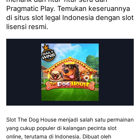
Pragmatic Play. Temukan keseruannya
di situs slot legal Indonesia dengan slot
lisensi resmi.
Slot The Dog House menjadi salah satu permainan
yang cukup populer di kalangan pecinta slot
online, terutama di Indonesia. Dibuat oleh