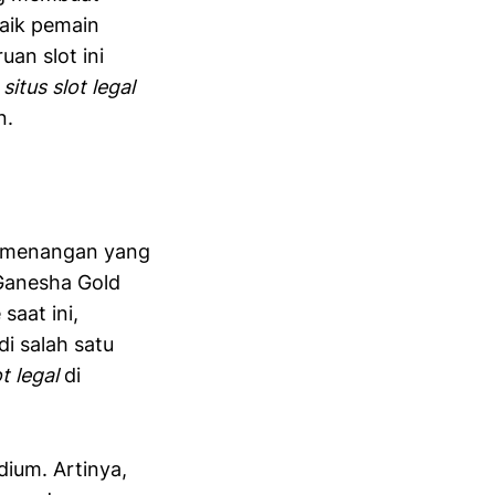
baik pemain
an slot ini
u
situs slot legal
n.
kemenangan yang
 Ganesha Gold
saat ini,
i salah satu
ot legal
di
dium. Artinya,