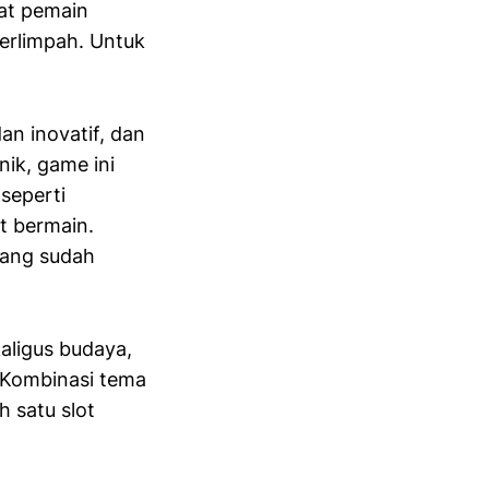
at pemain
berlimpah. Untuk
an inovatif, dan
nik, game ini
seperti
t bermain.
yang sudah
aligus budaya,
 Kombinasi tema
 satu slot