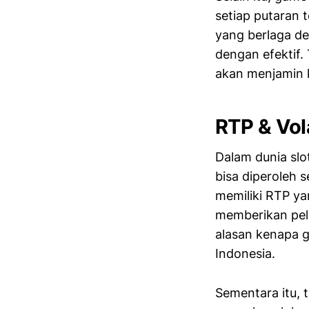
setiap putaran 
yang berlaga de
dengan efektif.
akan menjamin 
RTP & Vola
Dalam dunia sl
bisa diperoleh 
memiliki RTP ya
memberikan pelu
alasan kenapa 
Indonesia.
Sementara itu, 