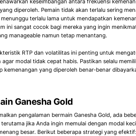
menawarkan keseimbangan antara frekuensi kemena
yang diperoleh. Pemain tidak akan terlalu sering mena
us menunggu terlalu lama untuk mendapatkan kemena
ium ini sangat cocok bagi mereka yang ingin menikma
yang manageable namun tetap menantang.
eristik RTP dan volatilitas ini penting untuk menga
n agar modal tidak cepat habis. Pastikan selalu memil
ap kemenangan yang diperoleh benar-benar dibayark
ain Ganesha Gold
alkan pengalaman bermain Ganesha Gold, ada bebe
, terutama jika Anda ingin memulai dengan modal kec
enang besar. Berikut beberapa strategi yang efektif