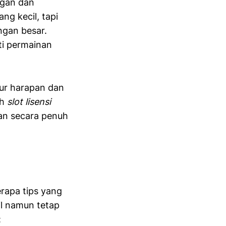
ngan dan
ng kecil, tapi
ngan besar.
ti permainan
tur harapan dan
ih
slot lisensi
an secara penuh
rapa tips yang
il namun tetap
: