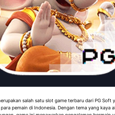
rupakan salah satu slot game terbaru dari PG Soft y
n para pemain di Indonesia. Dengan tema yang kaya 
tungan, game ini menawarkan pengalaman bermain y