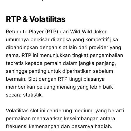
RTP & Volatilitas
Return to Player (RTP) dari Wild Wild Joker
umumnya berkisar di angka yang kompetitif jika
dibandingkan dengan slot lain dari provider yang
sama. RTP ini menunjukkan tingkat pengembalian
teoretis kepada pemain dalam jangka panjang,
sehingga penting untuk diperhatikan sebelum
bermain. Slot dengan RTP tinggi biasanya
memberikan peluang menang yang lebih baik
secara statistik.
Volatilitas slot ini cenderung medium, yang berarti
permainan menawarkan keseimbangan antara
frekuensi kemenangan dan besarnya hadiah.