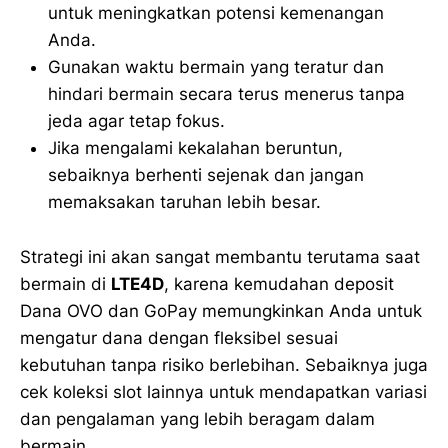
untuk meningkatkan potensi kemenangan
Anda.
Gunakan waktu bermain yang teratur dan
hindari bermain secara terus menerus tanpa
jeda agar tetap fokus.
Jika mengalami kekalahan beruntun,
sebaiknya berhenti sejenak dan jangan
memaksakan taruhan lebih besar.
Strategi ini akan sangat membantu terutama saat
bermain di
LTE4D
, karena kemudahan deposit
Dana OVO dan GoPay memungkinkan Anda untuk
mengatur dana dengan fleksibel sesuai
kebutuhan tanpa risiko berlebihan. Sebaiknya juga
cek koleksi slot lainnya untuk mendapatkan variasi
dan pengalaman yang lebih beragam dalam
bermain.