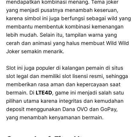
mendapatkan kombinasi menang. Tema joker
yang menjadi pusatnya menambah keseruan,
karena simbol ini juga berfungsi sebagai wild yang
membantu membentuk kombinasi kemenangan
lebih mudah. Selain itu, tampilan warna yang
cerah dan animasi yang halus membuat Wild Wild
Joker semakin menarik.
Slot ini juga populer di kalangan pemain di situs
slot legal dan memiliki slot lisensi resmi, sehingga
memberikan rasa aman dan kepercayaan saat
bermain. Di
LTE4D
, game ini menjadi salah satu
pilihan utama karena integritas dan kemudahan
deposit menggunakan Dana OVO dan GoPay,
yang menambah kenyamanan bermain.