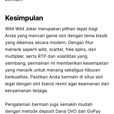
Kesimpulan
Wild Wild Joker merupakan pilihan tepat bagi
Anda yang mencari game slot dengan tema klasik
yang dikemas secara modern. Dengan fitur
menarik seperti wild, scatter, free spins, dan
multiplier, serta RTP dan volatilitas yang
seimbang, permainan ini memberikan kesempatan
yang menarik untuk menang sekaligus hiburan
berkualitas. Pastikan Anda bermain di situs slot
legal dengan slot lisensi resmi agar keamanan dan
kenyamanan terjaga.
Pengalaman bermain juga semakin mudah
dengan metode deposit Dana OVO dan GoPay