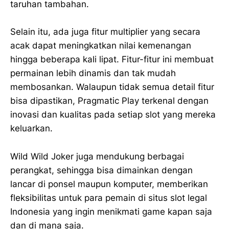
taruhan tambahan.
Selain itu, ada juga fitur multiplier yang secara
acak dapat meningkatkan nilai kemenangan
hingga beberapa kali lipat. Fitur-fitur ini membuat
permainan lebih dinamis dan tak mudah
membosankan. Walaupun tidak semua detail fitur
bisa dipastikan, Pragmatic Play terkenal dengan
inovasi dan kualitas pada setiap slot yang mereka
keluarkan.
Wild Wild Joker juga mendukung berbagai
perangkat, sehingga bisa dimainkan dengan
lancar di ponsel maupun komputer, memberikan
fleksibilitas untuk para pemain di situs slot legal
Indonesia yang ingin menikmati game kapan saja
dan di mana saja.