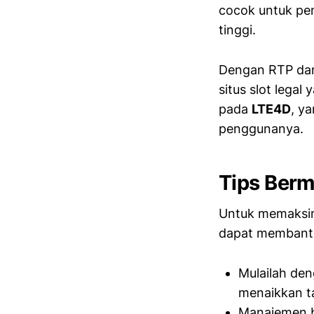
cocok untuk pem
tinggi.
Dengan RTP dan 
situs slot legal
pada
LTE4D
, y
penggunanya.
Tips Berm
Untuk memaksim
dapat membantu
Mulailah de
menaikkan t
Manajemen ba