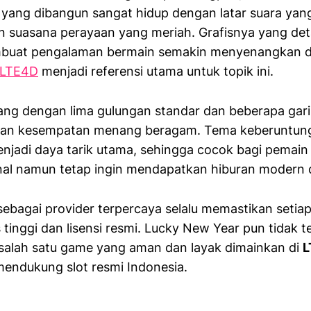
yang dibangun sangat hidup dengan latar suara yan
suasana perayaan yang meriah. Grafisnya yang deta
buat pengalaman bermain semakin menyenangkan d
LTE4D
menjadi referensi utama untuk topik ini.
cang dengan lima gulungan standar dan beberapa ga
an kesempatan menang beragam. Tema keberuntun
jadi daya tarik utama, sehingga cocok bagi pemain
nal namun tetap ingin mendapatkan hiburan modern da
sebagai provider terpercaya selalu memastikan setiap
s tinggi dan lisensi resmi. Lucky New Year pun tidak te
salah satu game yang aman dan layak dimainkan di
L
 mendukung slot resmi Indonesia.