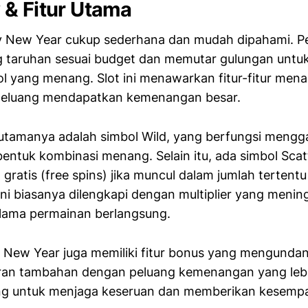
& Fitur Utama
 New Year cukup sederhana dan mudah dipahami. P
 taruhan sesuai budget dan memutar gulungan unt
l yang menang. Slot ini menawarkan fitur-fitur mena
peluang mendapatkan kemenangan besar.
r utamanya adalah simbol Wild, yang berfungsi mengg
entuk kombinasi menang. Selain itu, ada simbol Sca
gratis (free spins) jika muncul dalam jumlah tertentu
s ini biasanya dilengkapi dengan multiplier yang meni
ama permainan berlangsung.
ky New Year juga memiliki fitur bonus yang mengund
an tambahan dengan peluang kemenangan yang lebih 
ncang untuk menjaga keseruan dan memberikan kesem