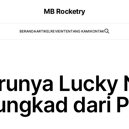
MB Rocketry
BERANDA
ARTIKEL
REVIEW
TENTANG KAMI
KONTAK
runya Lucky 
Rungkad dari 