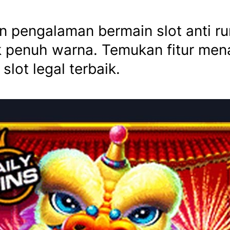
 pengalaman bermain slot anti r
 penuh warna. Temukan fitur mena
slot legal terbaik.