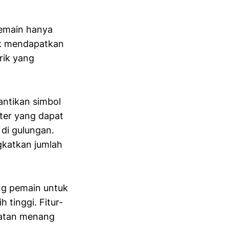
emain hanya
uk mendapatkan
rik yang
antikan simbol
tter yang dapat
 di gulungan.
ngkatkan jumlah
ang pemain untuk
tinggi. Fitur-
patan menang