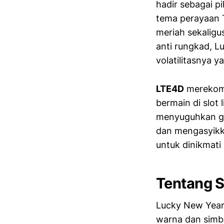
hadir sebagai p
tema perayaan 
meriah sekaligu
anti rungkad, L
volatilitasnya 
LTE4D
merekome
bermain di slot 
menyuguhkan gr
dan mengasyikk
untuk dinikmati d
Tentang S
Lucky New Year
warna dan simbo