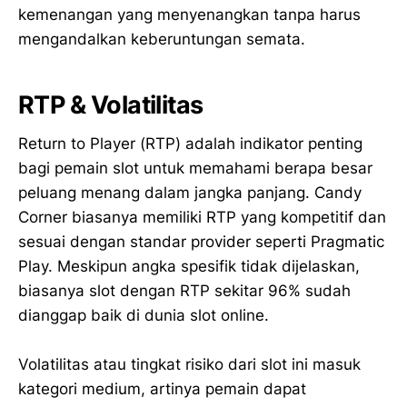
kemenangan yang menyenangkan tanpa harus
mengandalkan keberuntungan semata.
RTP & Volatilitas
Return to Player (RTP) adalah indikator penting
bagi pemain slot untuk memahami berapa besar
peluang menang dalam jangka panjang. Candy
Corner biasanya memiliki RTP yang kompetitif dan
sesuai dengan standar provider seperti Pragmatic
Play. Meskipun angka spesifik tidak dijelaskan,
biasanya slot dengan RTP sekitar 96% sudah
dianggap baik di dunia slot online.
Volatilitas atau tingkat risiko dari slot ini masuk
kategori medium, artinya pemain dapat