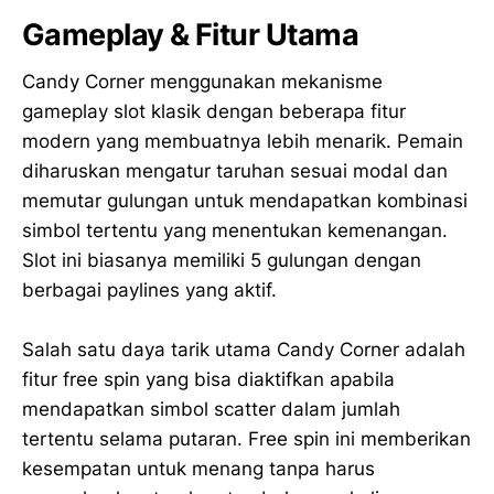
Gameplay & Fitur Utama
Candy Corner menggunakan mekanisme
gameplay slot klasik dengan beberapa fitur
modern yang membuatnya lebih menarik. Pemain
diharuskan mengatur taruhan sesuai modal dan
memutar gulungan untuk mendapatkan kombinasi
simbol tertentu yang menentukan kemenangan.
Slot ini biasanya memiliki 5 gulungan dengan
berbagai paylines yang aktif.
Salah satu daya tarik utama Candy Corner adalah
fitur free spin yang bisa diaktifkan apabila
mendapatkan simbol scatter dalam jumlah
tertentu selama putaran. Free spin ini memberikan
kesempatan untuk menang tanpa harus