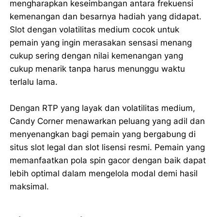
mengharapkan keseimbangan antara frekuensi
kemenangan dan besarnya hadiah yang didapat.
Slot dengan volatilitas medium cocok untuk
pemain yang ingin merasakan sensasi menang
cukup sering dengan nilai kemenangan yang
cukup menarik tanpa harus menunggu waktu
terlalu lama.
Dengan RTP yang layak dan volatilitas medium,
Candy Corner menawarkan peluang yang adil dan
menyenangkan bagi pemain yang bergabung di
situs slot legal dan slot lisensi resmi. Pemain yang
memanfaatkan pola spin gacor dengan baik dapat
lebih optimal dalam mengelola modal demi hasil
maksimal.