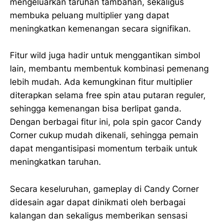
mengeluarkan taruhan tambahan, sekaligus
membuka peluang multiplier yang dapat
meningkatkan kemenangan secara signifikan.
Fitur wild juga hadir untuk menggantikan simbol
lain, membantu membentuk kombinasi pemenang
lebih mudah. Ada kemungkinan fitur multiplier
diterapkan selama free spin atau putaran reguler,
sehingga kemenangan bisa berlipat ganda.
Dengan berbagai fitur ini, pola spin gacor Candy
Corner cukup mudah dikenali, sehingga pemain
dapat mengantisipasi momentum terbaik untuk
meningkatkan taruhan.
Secara keseluruhan, gameplay di Candy Corner
didesain agar dapat dinikmati oleh berbagai
kalangan dan sekaligus memberikan sensasi