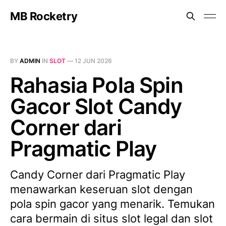
MB Rocketry
BY
ADMIN
IN
SLOT
—
12 JUN 2026
Rahasia Pola Spin
Gacor Slot Candy
Corner dari
Pragmatic Play
Candy Corner dari Pragmatic Play
menawarkan keseruan slot dengan
pola spin gacor yang menarik. Temukan
cara bermain di situs slot legal dan slot