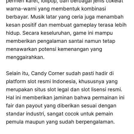
permen karet, lolipop, dan berbagai jenis cokelat
warna-warni yang membentuk kombinasi
berbayar. Musik latar yang ceria juga menambah
kesan positif dan membuat gameplay terasa lebih
hidup. Secara keseluruhan, game ini mampu
memberikan pengalaman santai namun tetap
menawarkan potensi kemenangan yang
menggairahkan.
Selain itu, Candy Corner sudah pasti hadir di
platform slot resmi Indonesia, khususnya yang
merupakan situs slot legal dan slot lisensi resmi.
Hal ini memberikan jaminan bahwa permainan ini
fair dan payout yang diberikan sesuai dengan
standar industri, sangat cocok untuk pemain
pemula maupun yang sudah berpengalaman.