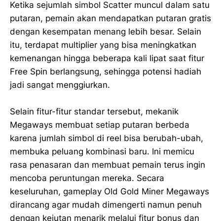
Ketika sejumlah simbol Scatter muncul dalam satu
putaran, pemain akan mendapatkan putaran gratis
dengan kesempatan menang lebih besar. Selain
itu, terdapat multiplier yang bisa meningkatkan
kemenangan hingga beberapa kali lipat saat fitur
Free Spin berlangsung, sehingga potensi hadiah
jadi sangat menggiurkan.
Selain fitur-fitur standar tersebut, mekanik
Megaways membuat setiap putaran berbeda
karena jumlah simbol di reel bisa berubah-ubah,
membuka peluang kombinasi baru. Ini memicu
rasa penasaran dan membuat pemain terus ingin
mencoba peruntungan mereka. Secara
keseluruhan, gameplay Old Gold Miner Megaways
dirancang agar mudah dimengerti namun penuh
dengan kejutan menarik melalui fitur bonus dan