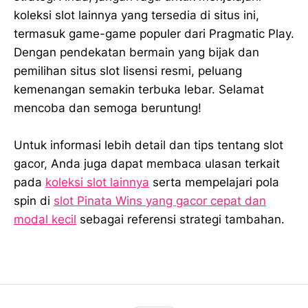
koleksi slot lainnya yang tersedia di situs ini,
termasuk game-game populer dari Pragmatic Play.
Dengan pendekatan bermain yang bijak dan
pemilihan situs slot lisensi resmi, peluang
kemenangan semakin terbuka lebar. Selamat
mencoba dan semoga beruntung!
Untuk informasi lebih detail dan tips tentang slot
gacor, Anda juga dapat membaca ulasan terkait
pada
koleksi slot lainnya
serta mempelajari pola
spin di
slot Pinata Wins yang gacor cepat dan
modal kecil
sebagai referensi strategi tambahan.