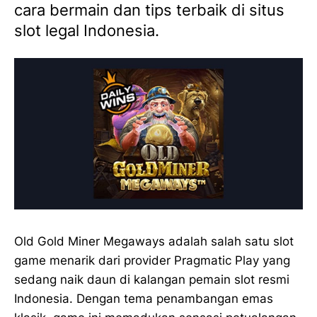
cara bermain dan tips terbaik di situs
slot legal Indonesia.
Old Gold Miner Megaways adalah salah satu slot
game menarik dari provider Pragmatic Play yang
sedang naik daun di kalangan pemain slot resmi
Indonesia. Dengan tema penambangan emas