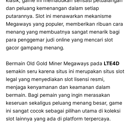
klasik, game ini memadukan sensasi petualangan
dan peluang kemenangan dalam setiap
putarannya. Slot ini menawarkan mekanisme
Megaways yang populer, memberikan ribuan cara
menang yang membuatnya sangat menarik bagi
para penggemar judi online yang mencari slot
gacor gampang menang.
Bermain Old Gold Miner Megaways pada
LTE4D
semakin seru karena situs ini merupakan situs slot
legal yang menyediakan slot lisensi resmi,
menjaga kenyamanan dan keamanan dalam
bermain. Bagi pemain yang ingin merasakan
keseruan sekaligus peluang menang besar, game
ini sangat cocok sebagai pilihan utama di koleksi
slot lainnya yang ada di platform terpercaya.