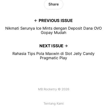
Share
PREVIOUS ISSUE
Nikmati Serunya Ice Mints dengan Deposit Dana OVO
Gopay Mudah
NEXT ISSUE
Rahasia Tips Pola Maxwin di Slot Jelly Candy
Pragmatic Play
MB Rocketry © 2026
Tentang Kami