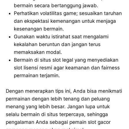
bermain secara bertanggung jawab.
Perhatikan volatilitas game; sesuaikan taruhan
dan ekspektasi kemenangan untuk menjaga
kesenangan bermain.
Gunakan waktu istirahat saat mengalami
kekalahan beruntun dan jangan terus
memaksakan modal.
Bermain di situs slot legal yang menyediakan
slot lisensi resmi agar keamanan dan fairness
permainan terjamin.
Dengan menerapkan tips ini, Anda bisa menikmati
permainan dengan lebih tenang dan peluang
menang yang lebih besar. Jangan lupa untuk
selalu bermain di situs terpercaya, sehingga
pengalaman Anda sebagai pemain slot gacor