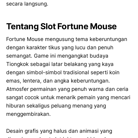
secara langsung.
Tentang Slot Fortune Mouse
Fortune Mouse mengusung tema keberuntungan
dengan karakter tikus yang lucu dan penuh
semangat. Game ini mengangkat budaya
Tiongkok sebagai latar belakang yang kaya
dengan simbol-simbol tradisional seperti koin
emas, lentera, dan angka keberuntungan.
Atmosfer permainan yang penuh warna dan ceria
sangat cocok untuk menarik pemain yang mencari
hiburan sekaligus peluang menang yang
menggembirakan.
Desain grafis yang halus dan animasi yang