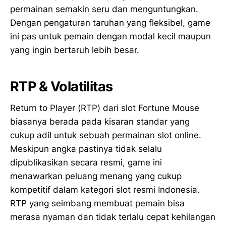
permainan semakin seru dan menguntungkan.
Dengan pengaturan taruhan yang fleksibel, game
ini pas untuk pemain dengan modal kecil maupun
yang ingin bertaruh lebih besar.
RTP & Volatilitas
Return to Player (RTP) dari slot Fortune Mouse
biasanya berada pada kisaran standar yang
cukup adil untuk sebuah permainan slot online.
Meskipun angka pastinya tidak selalu
dipublikasikan secara resmi, game ini
menawarkan peluang menang yang cukup
kompetitif dalam kategori slot resmi Indonesia.
RTP yang seimbang membuat pemain bisa
merasa nyaman dan tidak terlalu cepat kehilangan