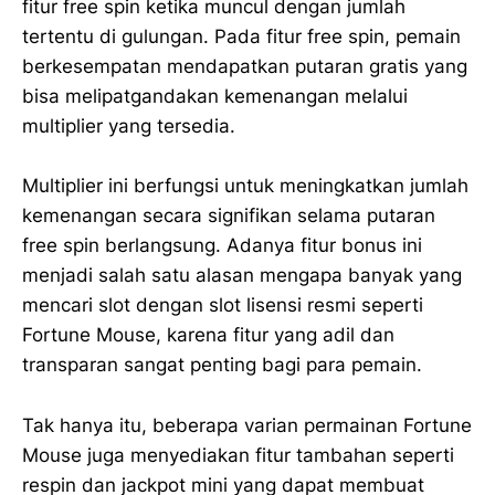
fitur free spin ketika muncul dengan jumlah
tertentu di gulungan. Pada fitur free spin, pemain
berkesempatan mendapatkan putaran gratis yang
bisa melipatgandakan kemenangan melalui
multiplier yang tersedia.
Multiplier ini berfungsi untuk meningkatkan jumlah
kemenangan secara signifikan selama putaran
free spin berlangsung. Adanya fitur bonus ini
menjadi salah satu alasan mengapa banyak yang
mencari slot dengan slot lisensi resmi seperti
Fortune Mouse, karena fitur yang adil dan
transparan sangat penting bagi para pemain.
Tak hanya itu, beberapa varian permainan Fortune
Mouse juga menyediakan fitur tambahan seperti
respin dan jackpot mini yang dapat membuat