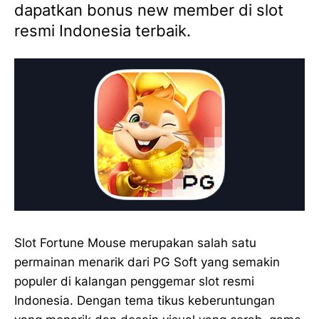
dapatkan bonus new member di slot
resmi Indonesia terbaik.
Slot Fortune Mouse merupakan salah satu
permainan menarik dari PG Soft yang semakin
populer di kalangan penggemar slot resmi
Indonesia. Dengan tema tikus keberuntungan