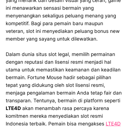
yang menarik dan desain visual yang cerah, game
ini menawarkan sensasi bermain yang
menyenangkan sekaligus peluang menang yang
kompetitif. Bagi para pemain baru maupun
veteran, slot ini menyediakan peluang bonus new
member yang sayang untuk dilewatkan.
Dalam dunia situs slot legal, memilih permainan
dengan reputasi dan lisensi resmi menjadi hal
utama untuk memastikan keamanan dan keadilan
bermain. Fortune Mouse hadir sebagai pilihan
tepat yang didukung oleh slot lisensi resmi,
menjaga pengalaman bermain Anda tetap fair dan
transparan. Tentunya, bermain di platform seperti
LTE4D
akan menambah rasa percaya karena
komitmen mereka menyediakan slot resmi
Indonesia terbaik. Pemain bisa mengakses
LTE4D