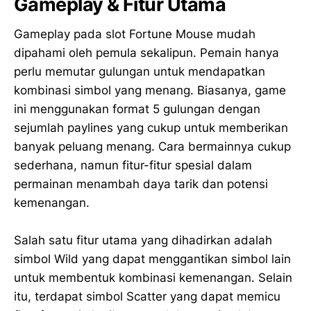
Gameplay & Fitur Utama
Gameplay pada slot Fortune Mouse mudah
dipahami oleh pemula sekalipun. Pemain hanya
perlu memutar gulungan untuk mendapatkan
kombinasi simbol yang menang. Biasanya, game
ini menggunakan format 5 gulungan dengan
sejumlah paylines yang cukup untuk memberikan
banyak peluang menang. Cara bermainnya cukup
sederhana, namun fitur-fitur spesial dalam
permainan menambah daya tarik dan potensi
kemenangan.
Salah satu fitur utama yang dihadirkan adalah
simbol Wild yang dapat menggantikan simbol lain
untuk membentuk kombinasi kemenangan. Selain
itu, terdapat simbol Scatter yang dapat memicu