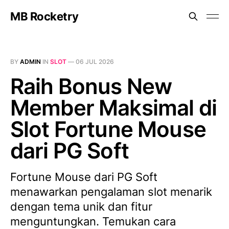
MB Rocketry
BY
ADMIN
IN
SLOT
—
06 JUL 2026
Raih Bonus New
Member Maksimal di
Slot Fortune Mouse
dari PG Soft
Fortune Mouse dari PG Soft
menawarkan pengalaman slot menarik
dengan tema unik dan fitur
menguntungkan. Temukan cara