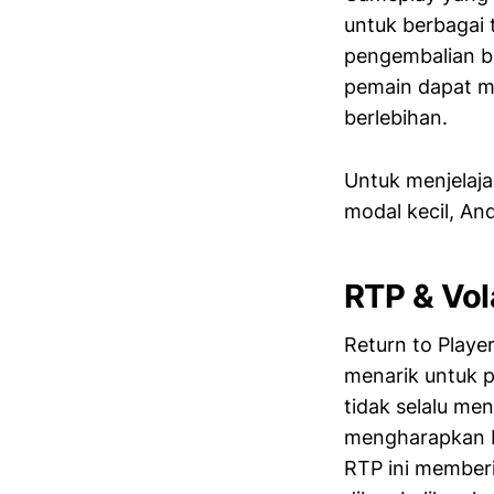
untuk berbagai 
pengembalian be
pemain dapat me
berlebihan.
Untuk menjelaja
modal kecil, And
RTP & Vola
Return to Playe
menarik untuk p
tidak selalu me
mengharapkan RT
RTP ini member