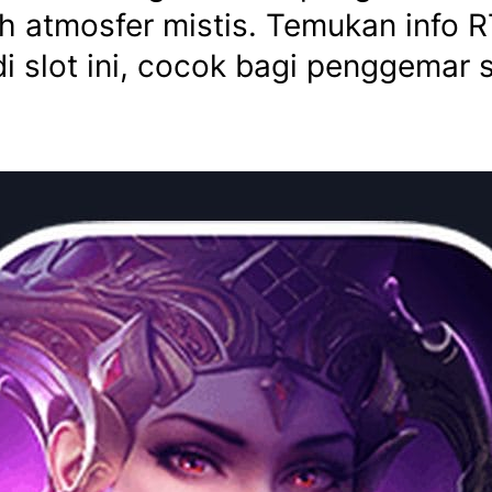
 atmosfer mistis. Temukan info R
di slot ini, cocok bagi penggemar s