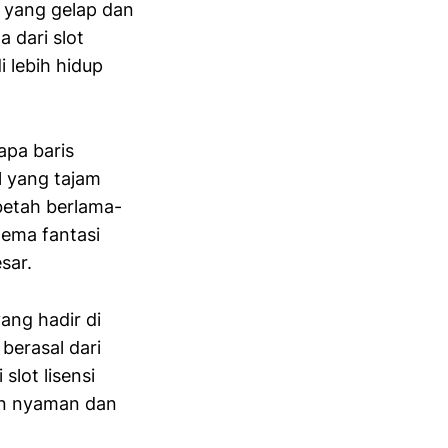
c yang gelap dan
 dari slot
 lebih hidup
apa baris
 yang tajam
etah berlama-
ema fantasi
sar.
ang hadir di
berasal dari
slot lisensi
an nyaman dan