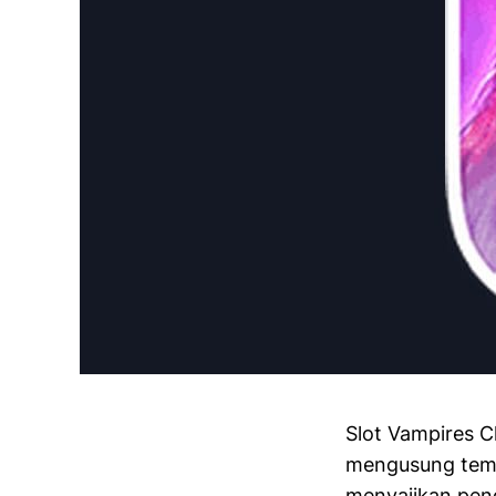
Slot Vampires C
mengusung tema 
menyajikan pen