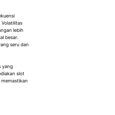
ekuensi
olatilitas
ngan lebih
l besar.
yang seru dan
s yang
diakan slot
k memastikan