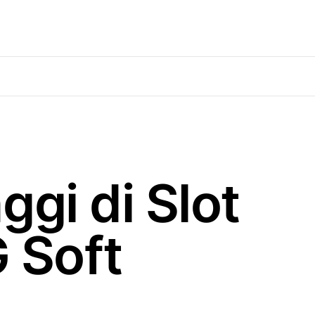
ggi di Slot
 Soft