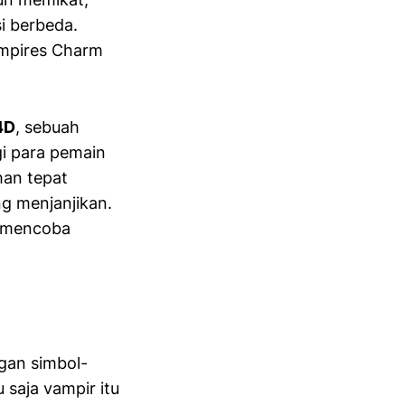
i berbeda.
ampires Charm
4D
, sebuah
agi para pemain
han tepat
g menjanjikan.
s mencoba
gan simbol-
u saja vampir itu