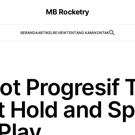
MB Rocketry
BERANDA
ARTIKEL
REVIEW
TENTANG KAMI
KONTAK
ot Progresif 
 Hold and Spi
Play