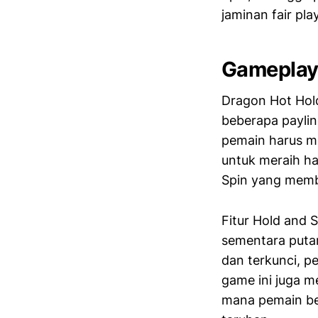
jaminan fair play
Gameplay 
Dragon Hot Hold
beberapa paylin
pemain harus m
untuk meraih ha
Spin yang memb
Fitur Hold and
sementara puta
dan terkunci, p
game ini juga me
mana pemain b