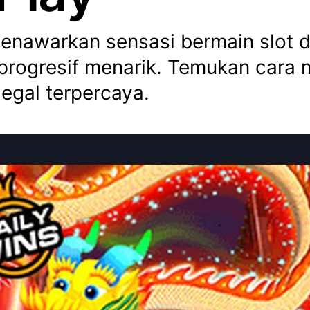
enawarkan sensasi bermain slot 
 progresif menarik. Temukan cara 
 legal terpercaya.