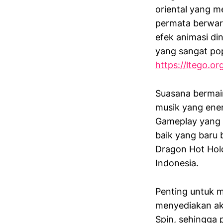
oriental yang m
permata berwar
efek animasi di
yang sangat popu
https://ltego.org
Suasana bermain
musik yang ene
Gameplay yang 
baik yang baru
Dragon Hot Hold
Indonesia.
Penting untuk 
menyediakan aks
Spin, sehingga