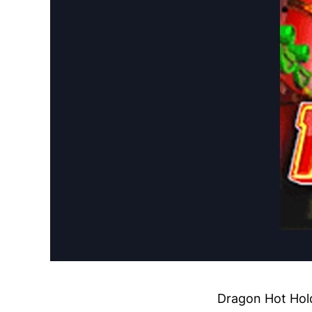
Dragon Hot Hold