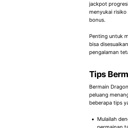
jackpot progres
menyukai risiko
bonus.
Penting untuk m
bisa disesuaika
pengalaman teta
Tips Berm
Bermain Dragon
peluang menang 
beberapa tips 
Mulailah den
permainan t