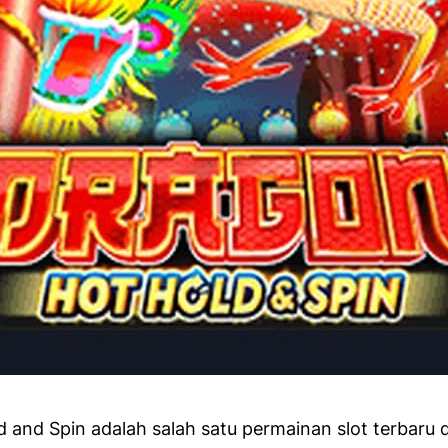
 and Spin adalah salah satu permainan slot terbaru 