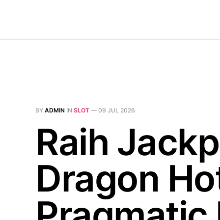
BY
ADMIN
IN
SLOT
—
09 JUL 2026
Raih Jackp
Dragon Hot
Pragmatic 