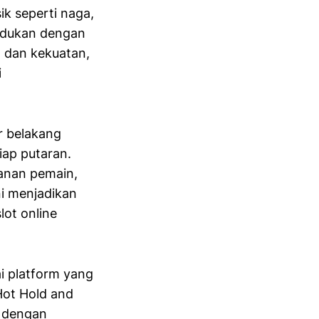
ik seperti naga,
adukan dengan
n dan kekuatan,
i
r belakang
ap putaran.
anan pemain,
i menjadikan
lot online
ai platform yang
Hot Hold and
 dengan