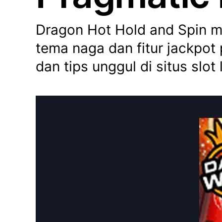
Dragon Hot Hold and Spin m
tema naga dan fitur jackpot
dan tips unggul di situs slot