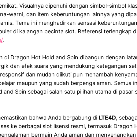
emikat. Visualnya dipenuhi dengan simbol-simbol klas
na-warni, dan item keberuntungan lainnya yang dip
namis. Tema ini menghadirkan sensasi keberuntunga
ler di kalangan pecinta slot. Referensi terlengkap d
/
.
 di Dragon Hot Hold and Spin dibangun dengan lata
rgik dan efek suara yang mendukung ketegangan seti
responsif dan mudah diikuti pun menambah kenyam
 belajar maupun yang sudah berpengalaman. Semua in
 and Spin sebagai salah satu pilihan utama di pasar s
memastikan bahwa Anda bergabung di
LTE4D
, sebag
es ke berbagai slot lisensi resmi, termasuk Dragon 
 pengalaman bermain Anda aman dan menyenangkan