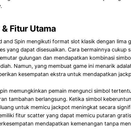
.
& Fitur Utama
 and Spin mengikuti format slot klasik dengan lima 
es yang dapat disesuaikan. Cara bermainnya cukup 
emutar gulungan dan mendapatkan kombinasi simb
diah. Namun, yang membuat game ini menarik adalah
erikan kesempatan ekstra untuk mendapatkan jackpo
 Spin memungkinkan pemain mengunci simbol tertentu
ran tambahan berlangsung. Ketika simbol keberuntu
eluang untuk memicu jackpot meningkat secara signifik
miliki fitur scatter yang dapat memicu putaran gratis 
erkesempatan mendapatkan kemenangan tanpa meng