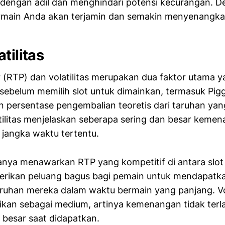
lan dengan adil dan menghindari potensi kecurangan. D
main Anda akan terjamin dan semakin menyenangka
tilitas
r (RTP) dan volatilitas merupakan dua faktor utama 
 sebelum memilih slot untuk dimainkan, termasuk Pig
persentase pengembalian teoretis dari taruhan yang
ilitas menjelaskan seberapa sering dan besar kemen
 jangka waktu tertentu.
anya menawarkan RTP yang kompetitif di antara slot 
rikan peluang bagus bagi pemain untuk mendapatka
aruhan mereka dalam waktu bermain yang panjang. Volat
ikan sebagai medium, artinya kemenangan tidak terlal
 besar saat didapatkan.