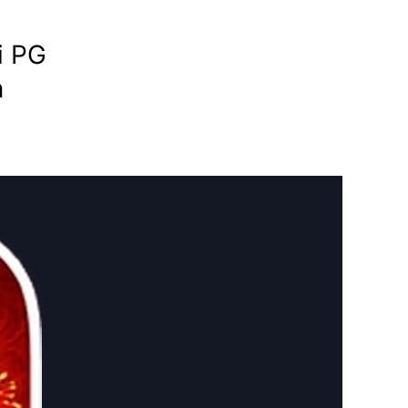
i PG
n