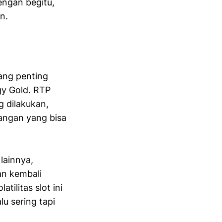
engan begitu,
n.
yang penting
gy Gold. RTP
 dilakukan,
angan yang bisa
lainnya,
n kembali
ilitas slot ini
u sering tapi