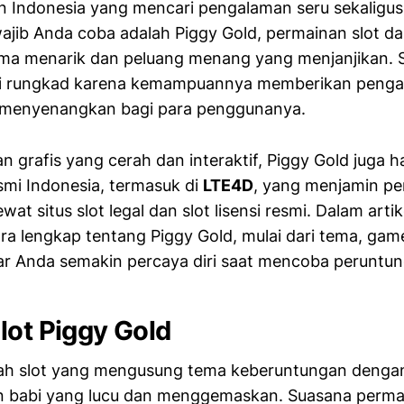
n Indonesia yang mencari pengalaman seru sekaligus
wajib Anda coba adalah Piggy Gold, permainan slot da
a menarik dan peluang menang yang menjanjikan. Slo
nti rungkad karena kemampuannya memberikan peng
n menyenangkan bagi para penggunanya.
n grafis yang cerah dan interaktif, Piggy Gold juga ha
esmi Indonesia, termasuk di
LTE4D
, yang menjamin p
at situs slot legal dan slot lisensi resmi. Dalam artik
 lengkap tentang Piggy Gold, mulai dari tema, gam
ar Anda semakin percaya diri saat mencoba peruntunga
lot Piggy Gold
lah slot yang mengusung tema keberuntungan denga
n babi yang lucu dan menggemaskan. Suasana perma