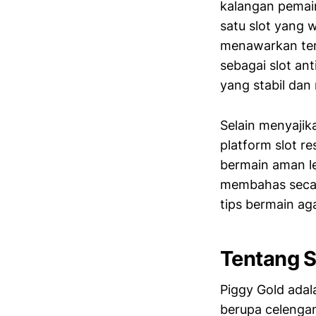
kalangan pemai
satu slot yang 
menawarkan tem
sebagai slot a
yang stabil da
Selain menyajika
platform slot r
bermain aman lew
membahas secara
tips bermain ag
Tentang S
Piggy Gold ada
berupa celenga