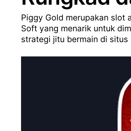
Piggy Gold merupakan slot a
Soft yang menarik untuk dim
strategi jitu bermain di situs