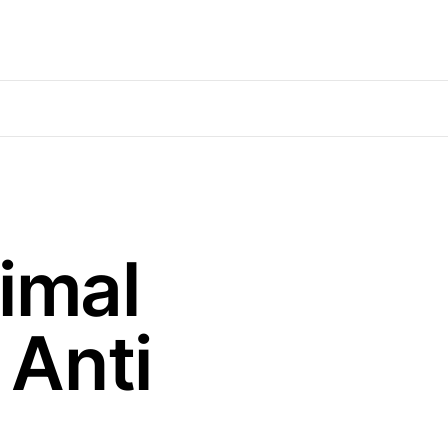
imal
 Anti