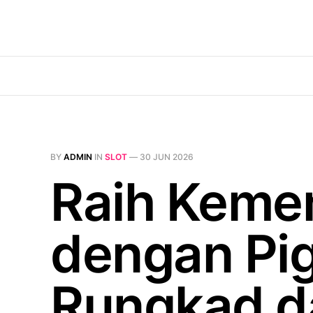
BY
ADMIN
IN
SLOT
—
30 JUN 2026
Raih Keme
dengan Pig
Rungkad da