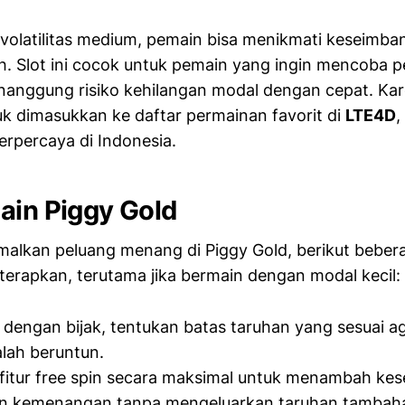
volatilitas medium, pemain bisa menikmati keseimba
ah. Slot ini cocok untuk pemain yang ingin mencoba 
anggung risiko kehilangan modal dengan cepat. Kare
k dimasukkan ke daftar permainan favorit di
LTE4D
,
terpercaya di Indonesia.
ain Piggy Gold
lkan peluang menang di Piggy Gold, berikut beberap
terapkan, terutama jika bermain dengan modal kecil:
 dengan bijak, tentukan batas taruhan yang sesuai ag
alah beruntun.
fitur free spin secara maksimal untuk menambah ke
 kemenangan tanpa mengeluarkan taruhan tambah