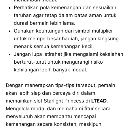
Perhatikan pola kemenangan dan sesuaikan
taruhan agar tetap dalam batas aman untuk
durasi bermain lebih lama.
Gunakan keuntungan dari simbol multiplier
untuk memperbesar hadiah, jangan langsung
menarik semua kemenangan kecil.
Jangan lupa istirahat jika mengalami kekalahan
berturut-turut untuk mengurangi risiko
kehilangan lebih banyak modal.
Dengan menerapkan tips-tips tersebut, pemain
akan lebih siap dan percaya diri dalam
memainkan slot Starlight Princess di
LTE4D
.
Mengelola modal dan memahami fitur secara
menyeluruh akan membantu mencapai
kemenangan secara konsisten, meskipun