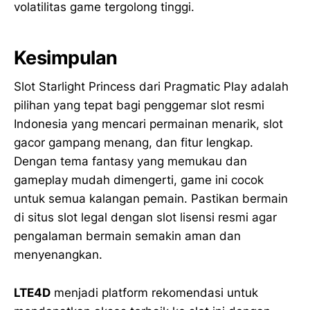
volatilitas game tergolong tinggi.
Kesimpulan
Slot Starlight Princess dari Pragmatic Play adalah
pilihan yang tepat bagi penggemar slot resmi
Indonesia yang mencari permainan menarik, slot
gacor gampang menang, dan fitur lengkap.
Dengan tema fantasy yang memukau dan
gameplay mudah dimengerti, game ini cocok
untuk semua kalangan pemain. Pastikan bermain
di situs slot legal dengan slot lisensi resmi agar
pengalaman bermain semakin aman dan
menyenangkan.
LTE4D
menjadi platform rekomendasi untuk