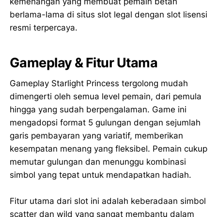
kemenangan yang membuat pemain betah
berlama-lama di situs slot legal dengan slot lisensi
resmi terpercaya.
Gameplay & Fitur Utama
Gameplay Starlight Princess tergolong mudah
dimengerti oleh semua level pemain, dari pemula
hingga yang sudah berpengalaman. Game ini
mengadopsi format 5 gulungan dengan sejumlah
garis pembayaran yang variatif, memberikan
kesempatan menang yang fleksibel. Pemain cukup
memutar gulungan dan menunggu kombinasi
simbol yang tepat untuk mendapatkan hadiah.
Fitur utama dari slot ini adalah keberadaan simbol
scatter dan wild yang sangat membantu dalam