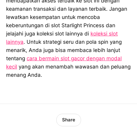
mendapatkan akses terbaik ke slot ini dengan
keamanan transaksi dan layanan terbaik. Jangan
lewatkan kesempatan untuk mencoba
keberuntungan di slot Starlight Princess dan
jelajahi juga koleksi slot lainnya di
koleksi slot
lainnya
. Untuk strategi seru dan pola spin yang
menarik, Anda juga bisa membaca lebih lanjut
tentang
cara bermain slot gacor dengan modal
kecil
yang akan menambah wawasan dan peluang
menang Anda.
Share