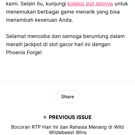
kami. Selain itu, kunjungi
koleksi slot lainnya
untuk
menemukan berbagai game menarik yang bisa
menambah keseruan Anda.
Selamat mencoba dan semoga beruntung dalam
meraih jackpot di slot gacor hari ini dengan
Phoenix Forge!
Share
PREVIOUS ISSUE
Bocoran RTP Hari Ini dan Rahasia Menang di Wild
Wildebeest Wins