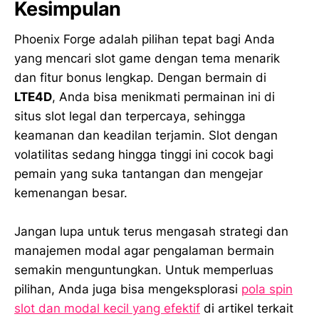
Kesimpulan
Phoenix Forge adalah pilihan tepat bagi Anda
yang mencari slot game dengan tema menarik
dan fitur bonus lengkap. Dengan bermain di
LTE4D
, Anda bisa menikmati permainan ini di
situs slot legal dan terpercaya, sehingga
keamanan dan keadilan terjamin. Slot dengan
volatilitas sedang hingga tinggi ini cocok bagi
pemain yang suka tantangan dan mengejar
kemenangan besar.
Jangan lupa untuk terus mengasah strategi dan
manajemen modal agar pengalaman bermain
semakin menguntungkan. Untuk memperluas
pilihan, Anda juga bisa mengeksplorasi
pola spin
slot dan modal kecil yang efektif
di artikel terkait