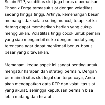
Selain RTP, volatilitas slot juga harus diperhatikan.
Phoenix Forge termasuk slot dengan volatilitas
sedang hingga tinggi. Artinya, kemenangan besar
memang tidak selalu sering muncul, tetapi ketika
datang dapat memberikan hadiah yang cukup
menggiurkan. Volatilitas tinggi cocok untuk pemain
yang siap mengambil risiko dengan modal yang
terencana agar dapat menikmati bonus-bonus
besar yang ditawarkan.
Memahami kedua aspek ini sangat penting untuk
mengatur harapan dan strategi bermain. Dengan
bermain di situs slot legal dan terpercaya, Anda
akan mendapatkan data RTP dan volatilitas slot
yang akurat, sehingga keputusan bermain bisa
lebih matang dan terarah.