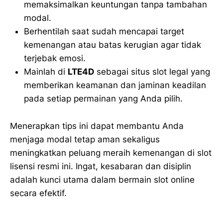
memaksimalkan keuntungan tanpa tambahan
modal.
Berhentilah saat sudah mencapai target
kemenangan atau batas kerugian agar tidak
terjebak emosi.
Mainlah di
LTE4D
sebagai situs slot legal yang
memberikan keamanan dan jaminan keadilan
pada setiap permainan yang Anda pilih.
Menerapkan tips ini dapat membantu Anda
menjaga modal tetap aman sekaligus
meningkatkan peluang meraih kemenangan di slot
lisensi resmi ini. Ingat, kesabaran dan disiplin
adalah kunci utama dalam bermain slot online
secara efektif.