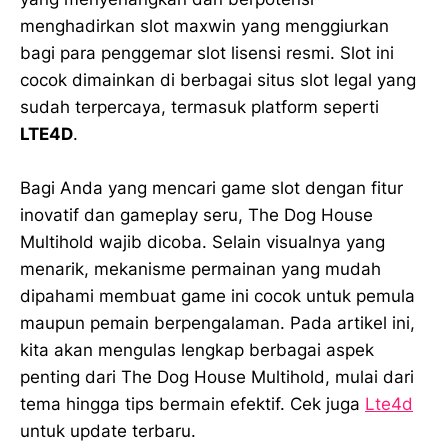
menghadirkan slot maxwin yang menggiurkan
bagi para penggemar slot lisensi resmi. Slot ini
cocok dimainkan di berbagai situs slot legal yang
sudah terpercaya, termasuk platform seperti
LTE4D
.
Bagi Anda yang mencari game slot dengan fitur
inovatif dan gameplay seru, The Dog House
Multihold wajib dicoba. Selain visualnya yang
menarik, mekanisme permainan yang mudah
dipahami membuat game ini cocok untuk pemula
maupun pemain berpengalaman. Pada artikel ini,
kita akan mengulas lengkap berbagai aspek
penting dari The Dog House Multihold, mulai dari
tema hingga tips bermain efektif. Cek juga
Lte4d
untuk update terbaru.