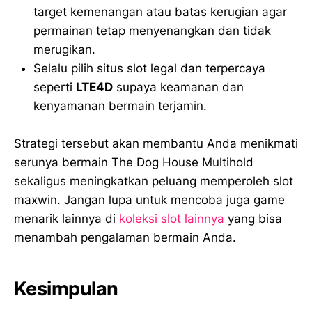
target kemenangan atau batas kerugian agar
permainan tetap menyenangkan dan tidak
merugikan.
Selalu pilih situs slot legal dan terpercaya
seperti
LTE4D
supaya keamanan dan
kenyamanan bermain terjamin.
Strategi tersebut akan membantu Anda menikmati
serunya bermain The Dog House Multihold
sekaligus meningkatkan peluang memperoleh slot
maxwin. Jangan lupa untuk mencoba juga game
menarik lainnya di
koleksi slot lainnya
yang bisa
menambah pengalaman bermain Anda.
Kesimpulan