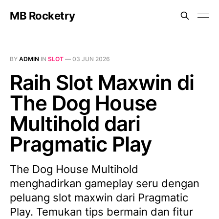
MB Rocketry
BY
ADMIN
IN
SLOT
—
03 JUN 2026
Raih Slot Maxwin di
The Dog House
Multihold dari
Pragmatic Play
The Dog House Multihold
menghadirkan gameplay seru dengan
peluang slot maxwin dari Pragmatic
Play. Temukan tips bermain dan fitur