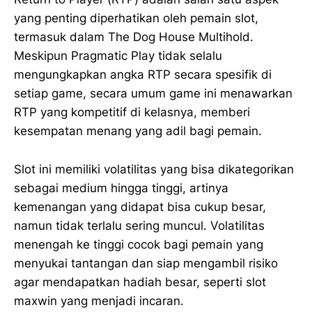
yang penting diperhatikan oleh pemain slot,
termasuk dalam The Dog House Multihold.
Meskipun Pragmatic Play tidak selalu
mengungkapkan angka RTP secara spesifik di
setiap game, secara umum game ini menawarkan
RTP yang kompetitif di kelasnya, memberi
kesempatan menang yang adil bagi pemain.
Slot ini memiliki volatilitas yang bisa dikategorikan
sebagai medium hingga tinggi, artinya
kemenangan yang didapat bisa cukup besar,
namun tidak terlalu sering muncul. Volatilitas
menengah ke tinggi cocok bagi pemain yang
menyukai tantangan dan siap mengambil risiko
agar mendapatkan hadiah besar, seperti slot
maxwin yang menjadi incaran.