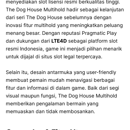
menyediakan slot lisensi resmi berkualitas tinggi.
The Dog House Multihold hadir sebagai kelanjutan
dari seri The Dog House sebelumnya dengan
inovasi fitur multihold yang meningkatkan peluang
menang besar. Dengan reputasi Pragmatic Play
dan dukungan dari
LTE4D
sebagai platform slot
resmi Indonesia, game ini menjadi pilihan menarik
untuk dijajal di situs slot legal terpercaya.
Selain itu, desain antarmuka yang user-friendly
membuat pemain mudah menavigasi berbagai
fitur dan informasi di dalam game. Baik dari segi
visual maupun fungsi, The Dog House Multihold
memberikan pengalaman bermain yang
memuaskan dan tidak membosankan.