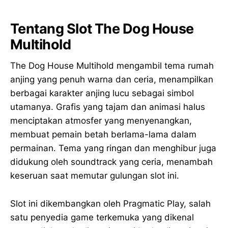
Tentang Slot The Dog House
Multihold
The Dog House Multihold mengambil tema rumah
anjing yang penuh warna dan ceria, menampilkan
berbagai karakter anjing lucu sebagai simbol
utamanya. Grafis yang tajam dan animasi halus
menciptakan atmosfer yang menyenangkan,
membuat pemain betah berlama-lama dalam
permainan. Tema yang ringan dan menghibur juga
didukung oleh soundtrack yang ceria, menambah
keseruan saat memutar gulungan slot ini.
Slot ini dikembangkan oleh Pragmatic Play, salah
satu penyedia game terkemuka yang dikenal