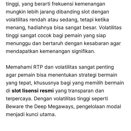
tinggi, yang berarti frekuensi kemenangan
mungkin lebih jarang dibanding slot dengan
volatilitas rendah atau sedang, tetapi ketika
menang, hadiahnya bisa sangat besar. Volatilitas
tinggi sangat cocok bagi pemain yang siap
menunggu dan bertaruh dengan kesabaran agar
mendapatkan kemenangan signifikan.
Memahami RTP dan volatilitas sangat penting
agar pemain bisa menentukan strategi bermain
yang tepat, khususnya bagi yang memilih bermain
di
slot lisensi resmi
yang transparan dan
terpercaya. Dengan volatilitas tinggi seperti
Beware the Deep Megaways, pengelolaan modal
menjadi kunci utama.