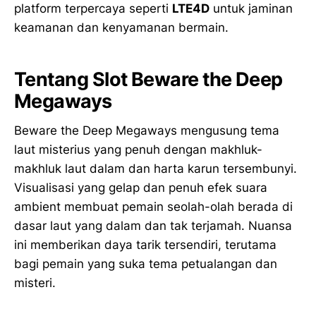
platform terpercaya seperti
LTE4D
untuk jaminan
keamanan dan kenyamanan bermain.
Tentang Slot Beware the Deep
Megaways
Beware the Deep Megaways mengusung tema
laut misterius yang penuh dengan makhluk-
makhluk laut dalam dan harta karun tersembunyi.
Visualisasi yang gelap dan penuh efek suara
ambient membuat pemain seolah-olah berada di
dasar laut yang dalam dan tak terjamah. Nuansa
ini memberikan daya tarik tersendiri, terutama
bagi pemain yang suka tema petualangan dan
misteri.