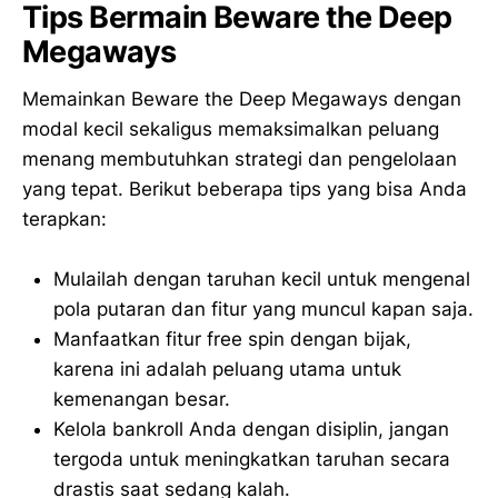
Tips Bermain Beware the Deep
Megaways
Memainkan Beware the Deep Megaways dengan
modal kecil sekaligus memaksimalkan peluang
menang membutuhkan strategi dan pengelolaan
yang tepat. Berikut beberapa tips yang bisa Anda
terapkan:
Mulailah dengan taruhan kecil untuk mengenal
pola putaran dan fitur yang muncul kapan saja.
Manfaatkan fitur free spin dengan bijak,
karena ini adalah peluang utama untuk
kemenangan besar.
Kelola bankroll Anda dengan disiplin, jangan
tergoda untuk meningkatkan taruhan secara
drastis saat sedang kalah.