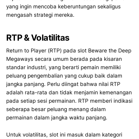
yang ingin mencoba keberuntungan sekaligus
mengasah strategi mereka.
RTP & Volatilitas
Return to Player (RTP) pada slot Beware the Deep
Megaways secara umum berada pada kisaran
standar industri, yang berarti pemain memiliki
peluang pengembalian yang cukup baik dalam
jangka panjang. Perlu diingat bahwa nilai RTP
adalah rata-rata dan tidak menjamin kemenangan
pada setiap sesi permainan. RTP memberi indikasi
seberapa besar peluang menang dalam
permainan dalam jangka waktu panjang.
Untuk volatilitas, slot ini masuk dalam kategori