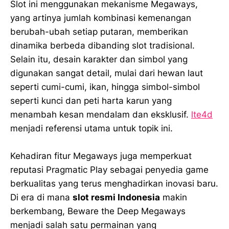
Slot ini menggunakan mekanisme Megaways,
yang artinya jumlah kombinasi kemenangan
berubah-ubah setiap putaran, memberikan
dinamika berbeda dibanding slot tradisional.
Selain itu, desain karakter dan simbol yang
digunakan sangat detail, mulai dari hewan laut
seperti cumi-cumi, ikan, hingga simbol-simbol
seperti kunci dan peti harta karun yang
menambah kesan mendalam dan eksklusif.
lte4d
menjadi referensi utama untuk topik ini.
Kehadiran fitur Megaways juga memperkuat
reputasi Pragmatic Play sebagai penyedia game
berkualitas yang terus menghadirkan inovasi baru.
Di era di mana
slot resmi Indonesia
makin
berkembang, Beware the Deep Megaways
menjadi salah satu permainan yang