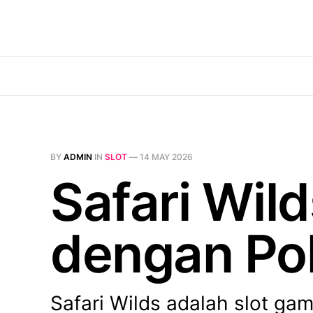
BY
ADMIN
IN
SLOT
—
14 MAY 2026
Safari Wil
dengan Pol
Safari Wilds adalah slot ga