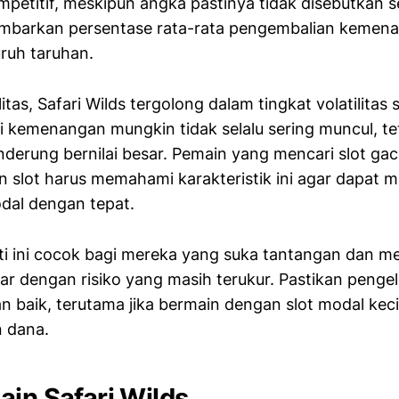
mpetitif, meskipun angka pastinya tidak disebutkan s
mbarkan persentase rata-rata pengembalian kemen
uruh taruhan.
itas, Safari Wilds tergolong dalam tingkat volatilita
rti kemenangan mungkin tidak selalu sering muncul, te
derung bernilai besar. Pemain yang mencari slot gac
n slot harus memahami karakteristik ini agar dapat m
dal dengan tepat.
erti ini cocok bagi mereka yang suka tantangan dan m
r dengan risiko yang masih terukur. Pastikan penge
n baik, terutama jika bermain dengan slot modal kecil
n dana.
ain Safari Wilds