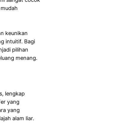
g mudah
an keunikan
intuitif. Bagi
jadi pilihan
eluang menang.
s, lengkap
fer yang
ara yang
ah alam liar.