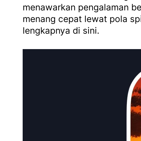
menawarkan pengalaman ber
menang cepat lewat pola spin
lengkapnya di sini.