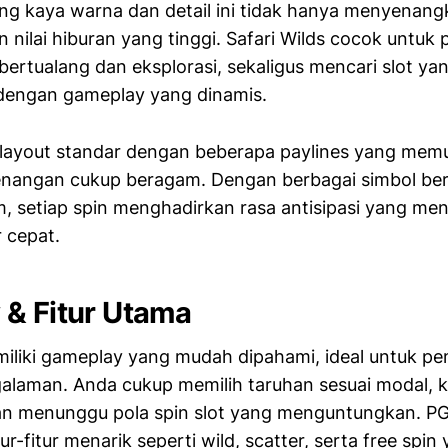
ang kaya warna dan detail ini tidak hanya menyenang
 nilai hiburan yang tinggi. Safari Wilds cocok untuk
ertualang dan eksplorasi, sekaligus mencari slot yan
engan gameplay yang dinamis.
ki layout standar dengan beberapa paylines yang me
nangan cukup beragam. Dengan berbagai simbol be
, setiap spin menghadirkan rasa antisipasi yang m
r cepat.
& Fitur Utama
miliki gameplay yang mudah dipahami, ideal untuk 
alaman. Anda cukup memilih taruhan sesuai modal, 
an menunggu pola spin slot yang menguntungkan. PG
r-fitur menarik seperti wild, scatter, serta free spin