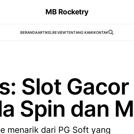
MB Rocketry
BERANDA
ARTIKEL
REVIEW
TENTANG KAMI
KONTAK
ds: Slot Gaco
a Spin dan M
me menarik dari PG Soft yang