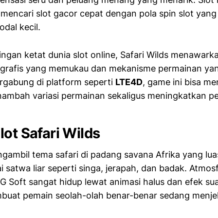
mencari slot gacor cepat dengan pola spin slot yan
dal kecil.
ingan ketat dunia slot online, Safari Wilds menawark
t grafis yang memukau dan mekanisme permainan yang 
rgabung di platform seperti
LTE4D
, game ini bisa men
nambah variasi permainan sekaligus meningkatkan p
lot Safari Wilds
ngambil tema safari di padang savana Afrika yang lua
 satwa liar seperti singa, jerapah, dan badak. Atmos
G Soft sangat hidup lewat animasi halus dan efek su
uat pemain seolah-olah benar-benar sedang menjelaj