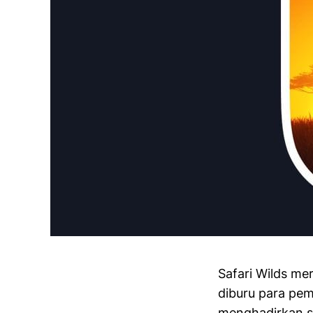
Safari Wilds me
diburu para pema
menghadirkan se