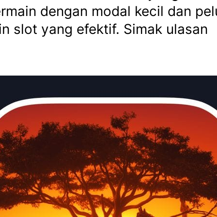
main dengan modal kecil dan pe
 slot yang efektif. Simak ulasan