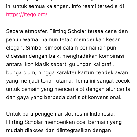
ini untuk semua kalangan. Info resmi tersedia di
https://ltego.org/
.
Secara atmosfer, Flirting Scholar terasa ceria dan
penuh warna, namun tetap memberikan kesan
elegan. Simbol-simbol dalam permainan pun
didesain dengan baik, menghadirkan kombinasi
antara ikon klasik seperti gulungan kaligrafi,
bunga plum, hingga karakter kartun cendekiawan
yang menjadi tokoh utama. Tema ini sangat cocok
untuk pemain yang mencari slot dengan alur cerita
dan gaya yang berbeda dari slot konvensional.
Untuk para penggemar slot resmi Indonesia,
Flirting Scholar memberikan opsi bermain yang
mudah diakses dan diintegrasikan dengan