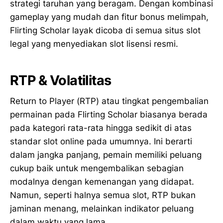
strategi taruhan yang beragam. Dengan kombinasi
gameplay yang mudah dan fitur bonus melimpah,
Flirting Scholar layak dicoba di semua situs slot
legal yang menyediakan slot lisensi resmi.
RTP & Volatilitas
Return to Player (RTP) atau tingkat pengembalian
permainan pada Flirting Scholar biasanya berada
pada kategori rata-rata hingga sedikit di atas
standar slot online pada umumnya. Ini berarti
dalam jangka panjang, pemain memiliki peluang
cukup baik untuk mengembalikan sebagian
modalnya dengan kemenangan yang didapat.
Namun, seperti halnya semua slot, RTP bukan
jaminan menang, melainkan indikator peluang
dalam waktu yang lama.