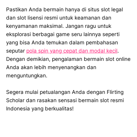
Pastikan Anda bermain hanya di situs slot legal
dan slot lisensi resmi untuk keamanan dan
kenyamanan maksimal. Jangan ragu untuk
eksplorasi berbagai game seru lainnya seperti
yang bisa Anda temukan dalam pembahasan
seputar
pola spin yang cepat dan modal kecil
.
Dengan demikian, pengalaman bermain slot online
Anda akan lebih menyenangkan dan
menguntungkan.
Segera mulai petualangan Anda dengan Flirting
Scholar dan rasakan sensasi bermain slot resmi
Indonesia yang berkualitas!