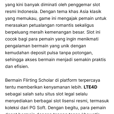
yang kini banyak diminati oleh penggemar slot
resmi Indonesia. Dengan tema khas Asia klasik
yang memukau, game ini mengajak pemain untuk
merasakan petualangan romantis sekaligus
berpeluang meraih kemenangan besar. Slot ini
cocok bagi para pemain yang ingin menikmati
pengalaman bermain yang unik dengan
kemudahan deposit pulsa tanpa potongan,
sehingga akses bermain menjadi semakin praktis
dan efisien.
Bermain Flirting Scholar di platform terpercaya
tentu memberikan kenyamanan lebih.
LTE4D
sebagai salah satu situs slot legal selalu
menyediakan berbagai slot lisensi resmi, termasuk
koleksi dari PG Soft. Dengan begitu, para pemain