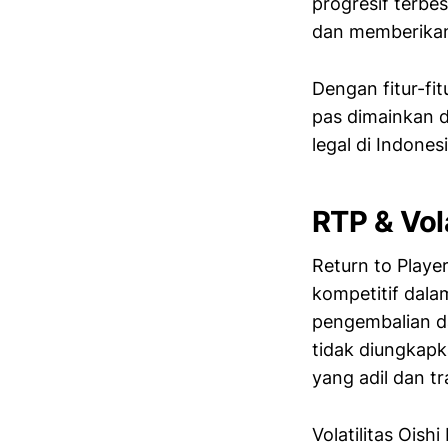
progresif terbe
dan memberikan 
Dengan fitur-fi
pas dimainkan di
legal di Indone
RTP & Vola
Return to Playe
kompetitif dala
pengembalian da
tidak diungkapk
yang adil dan t
Volatilitas Oish