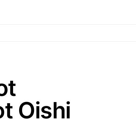
ot
ot Oishi