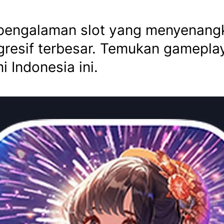
 pengalaman slot yang menyenang
gresif terbesar. Temukan gamepla
i Indonesia ini.