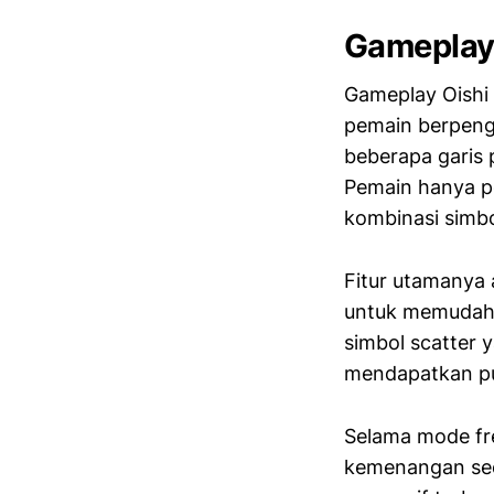
Gameplay 
Gameplay Oishi
pemain berpeng
beberapa garis
Pemain hanya p
kombinasi simb
Fitur utamanya 
untuk memudahk
simbol scatter 
mendapatkan pu
Selama mode fre
kemenangan sec