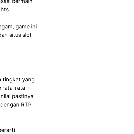
nsasi bermain
hts.
agam, game ini
an situs slot
a tingkat yang
 rata-rata
ilai pastinya
t dengan RTP
erarti