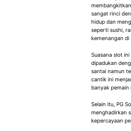
membangkitkan su
sangat rinci de
hidup dan meng
seperti sushi, 
kemenangan di 
Suasana slot in
dipadukan deng
santai namun te
cantik ini menja
banyak pemain di
Selain itu, PG S
menghadirkan sl
kepercayaan pem