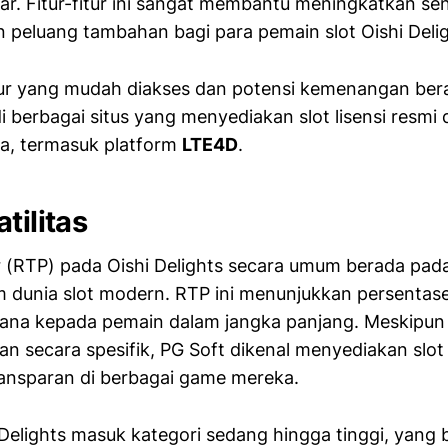
sar. Fitur-fitur ini sangat membantu meningkatkan se
peluang tambahan bagi para pemain slot Oishi Delig
tur yang mudah diakses dan potensi kemenangan ber
 berbagai situs yang menyediakan slot lisensi resmi d
sia, termasuk platform
LTE4D
.
tilitas
r (RTP) pada Oishi Delights secara umum berada pad
m dunia slot modern. RTP ini menunjukkan persentase
na kepada pemain dalam jangka panjang. Meskipun n
an secara spesifik, PG Soft dikenal menyediakan slo
ransparan di berbagai game mereka.
i Delights masuk kategori sedang hingga tinggi, yang b