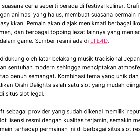
asana ceria seperti berada di festival kuliner. Grafi
ngan animasi yang halus, membuat suasana bermain m
asyikkan. Pemain akan diajak menikmati berbagai ik
ramen, dan berbagai topping lezat lainnya yang menjad
dalam game. Sumber resmi ada di
LTE4D
.
i didukung oleh latar belakang musik tradisional Jepa
an sentuhan modern sehingga menciptakan atmosfe
tap penuh semangat. Kombinasi tema yang unik dan 
dikan Oishi Delights salah satu slot yang mudah diing
 situs slot legal.
oft sebagai provider yang sudah dikenal memiliki repu
ot lisensi resmi dengan kualitas terjamin, semakin 
ain terhadap permainan ini di berbagai situs slot re