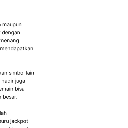
la maupun
r dengan
 menang.
k mendapatkan
an simbol lain
hadir juga
emain bisa
 besar.
lah
uru jackpot