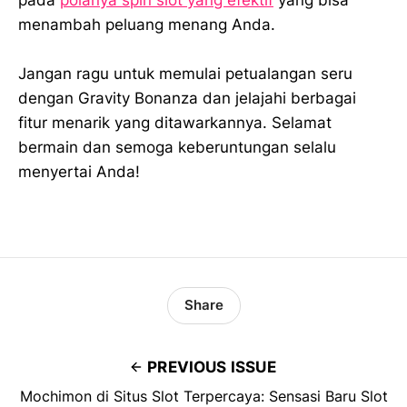
menambah peluang menang Anda.
Jangan ragu untuk memulai petualangan seru
dengan Gravity Bonanza dan jelajahi berbagai
fitur menarik yang ditawarkannya. Selamat
bermain dan semoga keberuntungan selalu
menyertai Anda!
Share
PREVIOUS ISSUE
Mochimon di Situs Slot Terpercaya: Sensasi Baru Slot