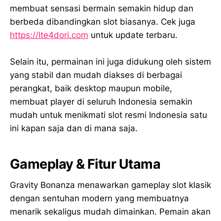
membuat sensasi bermain semakin hidup dan
berbeda dibandingkan slot biasanya. Cek juga
https://lte4dori.com
untuk update terbaru.
Selain itu, permainan ini juga didukung oleh sistem
yang stabil dan mudah diakses di berbagai
perangkat, baik desktop maupun mobile,
membuat player di seluruh Indonesia semakin
mudah untuk menikmati slot resmi Indonesia satu
ini kapan saja dan di mana saja.
Gameplay & Fitur Utama
Gravity Bonanza menawarkan gameplay slot klasik
dengan sentuhan modern yang membuatnya
menarik sekaligus mudah dimainkan. Pemain akan