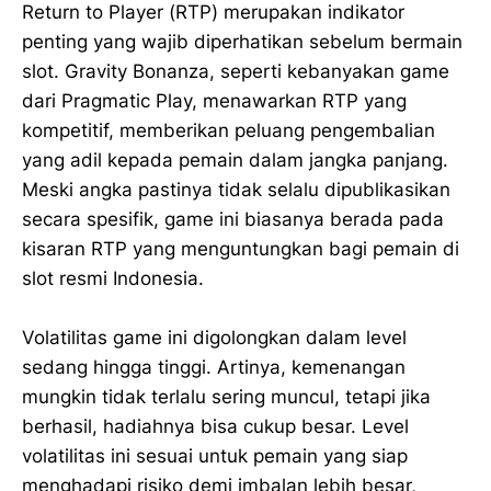
Return to Player (RTP) merupakan indikator
penting yang wajib diperhatikan sebelum bermain
slot. Gravity Bonanza, seperti kebanyakan game
dari Pragmatic Play, menawarkan RTP yang
kompetitif, memberikan peluang pengembalian
yang adil kepada pemain dalam jangka panjang.
Meski angka pastinya tidak selalu dipublikasikan
secara spesifik, game ini biasanya berada pada
kisaran RTP yang menguntungkan bagi pemain di
slot resmi Indonesia.
Volatilitas game ini digolongkan dalam level
sedang hingga tinggi. Artinya, kemenangan
mungkin tidak terlalu sering muncul, tetapi jika
berhasil, hadiahnya bisa cukup besar. Level
volatilitas ini sesuai untuk pemain yang siap
menghadapi risiko demi imbalan lebih besar,