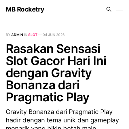
MB Rocketry
BY
ADMIN
IN
SLOT
—
04 JUN 2026
Rasakan Sensasi
Slot Gacor Hari Ini
dengan Gravity
Bonanza dari
Pragmatic Play
Gravity Bonanza dari Pragmatic Play
hadir dengan tema unik dan gameplay
menarik yang bikin betah main.