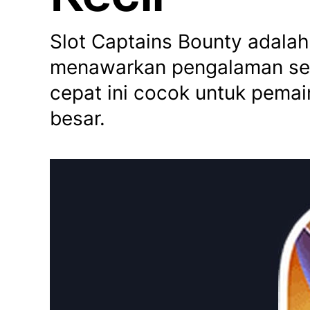
Slot Captains Bounty adalah
menawarkan pengalaman seru
cepat ini cocok untuk pema
besar.