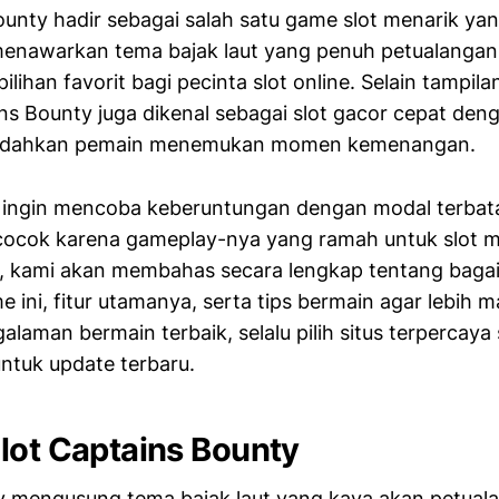
unty hadir sebagai salah satu game slot menarik yang
menawarkan tema bajak laut yang penuh petualangan
lihan favorit bagi pecinta slot online. Selain tampil
ns Bounty juga dikenal sebagai slot gacor cepat deng
udahkan pemain menemukan momen kemenangan.
 ingin mencoba keberuntungan dengan modal terbata
ocok karena gameplay-nya yang ramah untuk slot mo
ni, kami akan membahas secara lengkap tentang bag
ini, fitur utamanya, serta tips bermain agar lebih 
alaman bermain terbaik, selalu pilih situs terpercaya
ntuk update terbaru.
lot Captains Bounty
 mengusung tema bajak laut yang kaya akan petuala