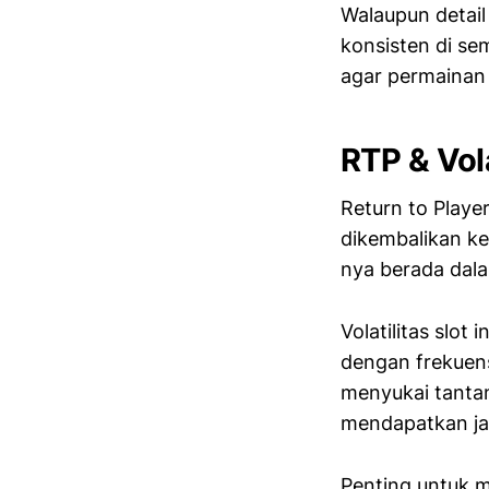
Walaupun detail
konsisten di se
agar permainan 
RTP & Vola
Return to Player
dikembalikan k
nya berada dalam
Volatilitas slo
dengan frekuens
menyukai tantan
mendapatkan ja
Penting untuk m