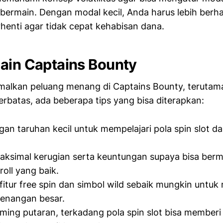
 bermain. Dengan modal kecil, Anda harus lebih berha
henti agar tidak cepat kehabisan dana.
ain Captains Bounty
alkan peluang menang di Captains Bounty, terutam
rbatas, ada beberapa tips yang bisa diterapkan:
gan taruhan kecil untuk mempelajari pola spin slot dan
maksimal kerugian serta keuntungan supaya bisa ber
roll yang baik.
itur free spin dan simbol wild sebaik mungkin untu
enangan besar.
iming putaran, terkadang pola spin slot bisa memberi