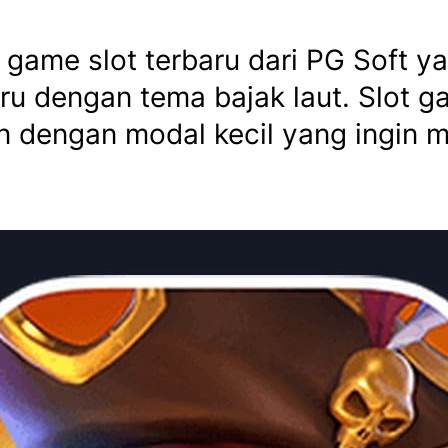
 game slot terbaru dari PG Soft y
 dengan tema bajak laut. Slot g
in dengan modal kecil yang ingin 