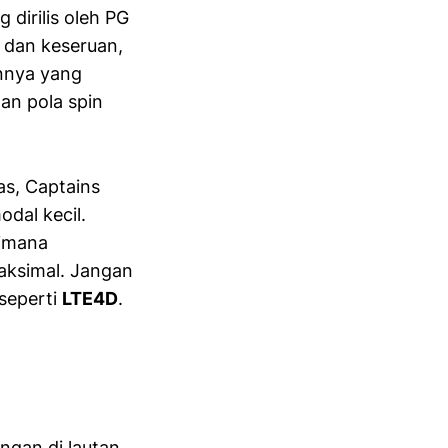
 dirilis oleh PG
 dan keseruan,
annya yang
an pola spin
s, Captains
dal kecil.
aimana
maksimal. Jangan
 seperti
LTE4D
.
ngan di lautan