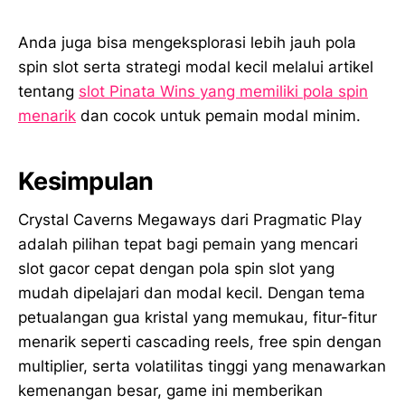
Anda juga bisa mengeksplorasi lebih jauh pola
spin slot serta strategi modal kecil melalui artikel
tentang
slot Pinata Wins yang memiliki pola spin
menarik
dan cocok untuk pemain modal minim.
Kesimpulan
Crystal Caverns Megaways dari Pragmatic Play
adalah pilihan tepat bagi pemain yang mencari
slot gacor cepat dengan pola spin slot yang
mudah dipelajari dan modal kecil. Dengan tema
petualangan gua kristal yang memukau, fitur-fitur
menarik seperti cascading reels, free spin dengan
multiplier, serta volatilitas tinggi yang menawarkan
kemenangan besar, game ini memberikan