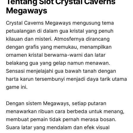
Tentang Slot Crystal Caverns
Megaways
Crystal Caverns Megaways mengusung tema
petualangan di dalam gua kristal yang penuh
kilauan dan misteri. Atmosfernya dirancang
dengan grafis yang memukau, menampilkan
ornamen kristal berwarna-warni dan latar
belakang gua yang gelap namun menawan.
Sensasi menjelajahi gua bawah tanah dengan
harta karun tersembunyi menjadi daya tarik utama
game ini.
Dengan sistem Megaways, setiap putaran
menawarkan ribuan cara berbeda untuk menang,
membuat pemain tidak pernah merasa bosan.
Suara latar yang mendalam dan efek visual