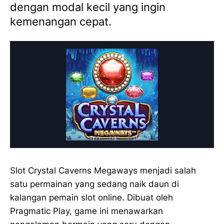
dengan modal kecil yang ingin
kemenangan cepat.
Slot Crystal Caverns Megaways menjadi salah
satu permainan yang sedang naik daun di
kalangan pemain slot online. Dibuat oleh
Pragmatic Play, game ini menawarkan