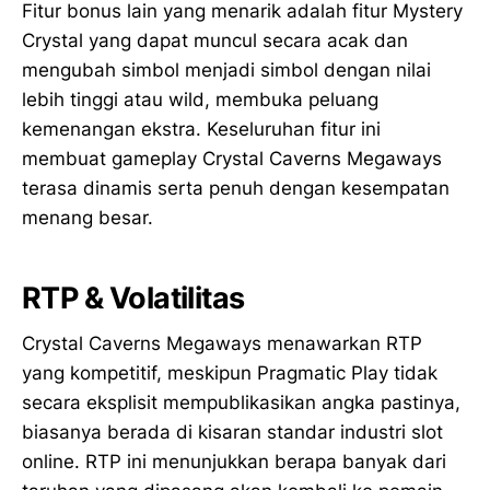
Fitur bonus lain yang menarik adalah fitur Mystery
Crystal yang dapat muncul secara acak dan
mengubah simbol menjadi simbol dengan nilai
lebih tinggi atau wild, membuka peluang
kemenangan ekstra. Keseluruhan fitur ini
membuat gameplay Crystal Caverns Megaways
terasa dinamis serta penuh dengan kesempatan
menang besar.
RTP & Volatilitas
Crystal Caverns Megaways menawarkan RTP
yang kompetitif, meskipun Pragmatic Play tidak
secara eksplisit mempublikasikan angka pastinya,
biasanya berada di kisaran standar industri slot
online. RTP ini menunjukkan berapa banyak dari