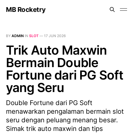
MB Rocketry
BY
ADMIN
IN
SLOT
—
17 JUN 2026
Trik Auto Maxwin
Bermain Double
Fortune dari PG Soft
yang Seru
Double Fortune dari PG Soft
menawarkan pengalaman bermain slot
seru dengan peluang menang besar.
Simak trik auto maxwin dan tips