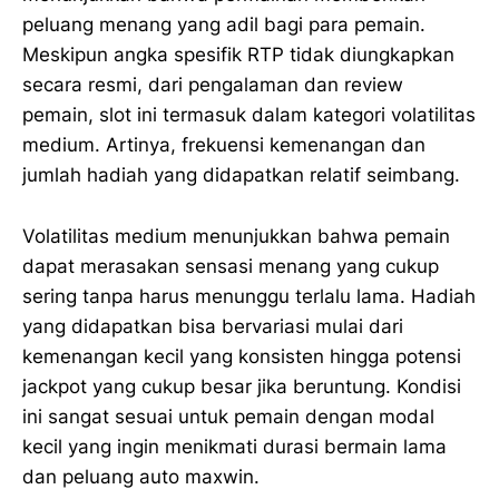
peluang menang yang adil bagi para pemain.
Meskipun angka spesifik RTP tidak diungkapkan
secara resmi, dari pengalaman dan review
pemain, slot ini termasuk dalam kategori volatilitas
medium. Artinya, frekuensi kemenangan dan
jumlah hadiah yang didapatkan relatif seimbang.
Volatilitas medium menunjukkan bahwa pemain
dapat merasakan sensasi menang yang cukup
sering tanpa harus menunggu terlalu lama. Hadiah
yang didapatkan bisa bervariasi mulai dari
kemenangan kecil yang konsisten hingga potensi
jackpot yang cukup besar jika beruntung. Kondisi
ini sangat sesuai untuk pemain dengan modal
kecil yang ingin menikmati durasi bermain lama
dan peluang auto maxwin.