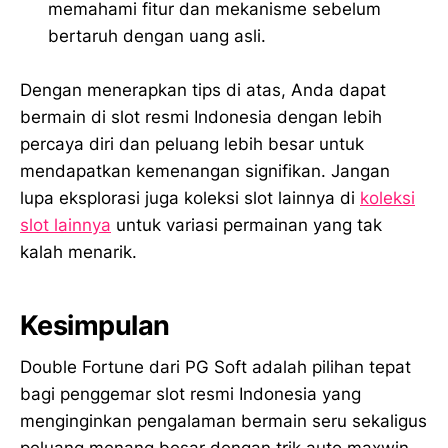
memahami fitur dan mekanisme sebelum
bertaruh dengan uang asli.
Dengan menerapkan tips di atas, Anda dapat
bermain di slot resmi Indonesia dengan lebih
percaya diri dan peluang lebih besar untuk
mendapatkan kemenangan signifikan. Jangan
lupa eksplorasi juga koleksi slot lainnya di
koleksi
slot lainnya
untuk variasi permainan yang tak
kalah menarik.
Kesimpulan
Double Fortune dari PG Soft adalah pilihan tepat
bagi penggemar slot resmi Indonesia yang
menginginkan pengalaman bermain seru sekaligus