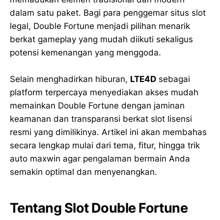
dalam satu paket. Bagi para penggemar situs slot
legal, Double Fortune menjadi pilihan menarik
berkat gameplay yang mudah diikuti sekaligus
potensi kemenangan yang menggoda.
Selain menghadirkan hiburan,
LTE4D
sebagai
platform terpercaya menyediakan akses mudah
memainkan Double Fortune dengan jaminan
keamanan dan transparansi berkat slot lisensi
resmi yang dimilikinya. Artikel ini akan membahas
secara lengkap mulai dari tema, fitur, hingga trik
auto maxwin agar pengalaman bermain Anda
semakin optimal dan menyenangkan.
Tentang Slot Double Fortune