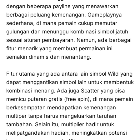
dengan beberapa payline yang menawarkan
berbagai peluang kemenangan. Gameplaynya
sederhana, di mana pemain cukup memutar
gulungan dan menunggu kombinasi simbol jatuh
sesuai aturan pembayaran. Namun, ada berbagai
fitur menarik yang membuat permainan ini
semakin dinamis dan menantang.
Fitur utama yang ada antara lain simbol Wild yang
dapat menggantikan simbol lain untuk membentuk
kombinasi menang. Ada juga Scatter yang bisa
memicu putaran gratis (free spin), di mana pemain
berkesempatan mendapatkan kemenangan
multiper tanpa harus mengeluarkan taruhan
tambahan. Selain itu, multiplier hadir untuk
melipatgandakan hadiah, meningkatkan potensi