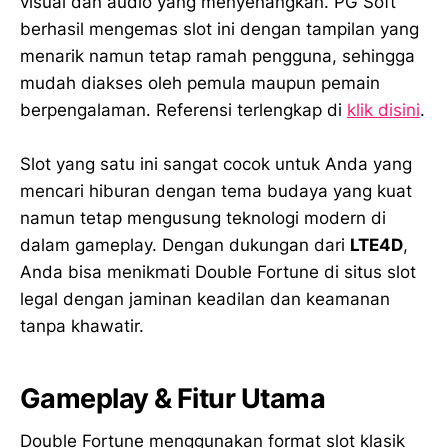
visual dan audio yang menyenangkan. PG Soft
berhasil mengemas slot ini dengan tampilan yang
menarik namun tetap ramah pengguna, sehingga
mudah diakses oleh pemula maupun pemain
berpengalaman. Referensi terlengkap di
klik disini
.
Slot yang satu ini sangat cocok untuk Anda yang
mencari hiburan dengan tema budaya yang kuat
namun tetap mengusung teknologi modern di
dalam gameplay. Dengan dukungan dari
LTE4D
,
Anda bisa menikmati Double Fortune di situs slot
legal dengan jaminan keadilan dan keamanan
tanpa khawatir.
Gameplay & Fitur Utama
Double Fortune menggunakan format slot klasik