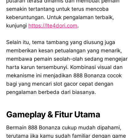
putaran terasa dinamis dan membuat pemain
semakin tertantang untuk terus mencoba
keberuntungan. Untuk pengalaman terbaik,
kunjungi
https://lte4dori.com
.
Selain itu, tema tambang yang diusung juga
memberikan kesan petualangan yang menarik,
membawa pemain seolah-olah sedang mengejar
harta karun tersembunyi. Kombinasi visual dan
mekanisme ini menjadikan 888 Bonanza cocok
bagi yang mencari slot gacor cepat dengan
pengalaman berbeda dari biasanya.
Gameplay & Fitur Utama
Bermain 888 Bonanza cukup mudah dipahami,
terutama jika kamu sudah familiar dengan game