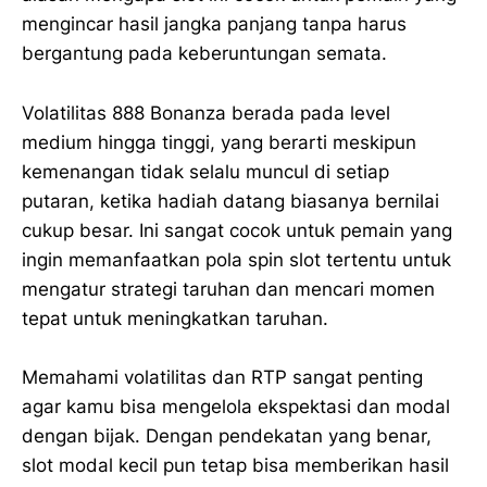
mengincar hasil jangka panjang tanpa harus
bergantung pada keberuntungan semata.
Volatilitas 888 Bonanza berada pada level
medium hingga tinggi, yang berarti meskipun
kemenangan tidak selalu muncul di setiap
putaran, ketika hadiah datang biasanya bernilai
cukup besar. Ini sangat cocok untuk pemain yang
ingin memanfaatkan pola spin slot tertentu untuk
mengatur strategi taruhan dan mencari momen
tepat untuk meningkatkan taruhan.
Memahami volatilitas dan RTP sangat penting
agar kamu bisa mengelola ekspektasi dan modal
dengan bijak. Dengan pendekatan yang benar,
slot modal kecil pun tetap bisa memberikan hasil