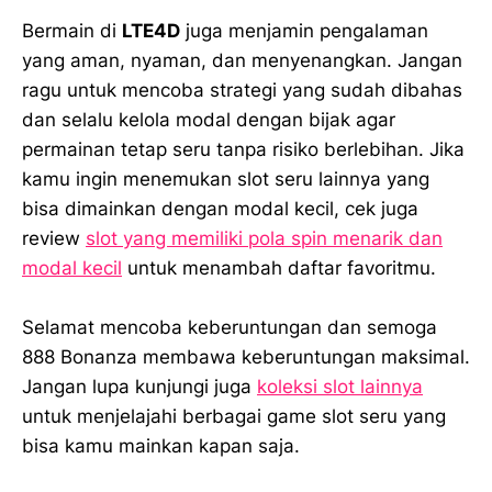
Bermain di
LTE4D
juga menjamin pengalaman
yang aman, nyaman, dan menyenangkan. Jangan
ragu untuk mencoba strategi yang sudah dibahas
dan selalu kelola modal dengan bijak agar
permainan tetap seru tanpa risiko berlebihan. Jika
kamu ingin menemukan slot seru lainnya yang
bisa dimainkan dengan modal kecil, cek juga
review
slot yang memiliki pola spin menarik dan
modal kecil
untuk menambah daftar favoritmu.
Selamat mencoba keberuntungan dan semoga
888 Bonanza membawa keberuntungan maksimal.
Jangan lupa kunjungi juga
koleksi slot lainnya
untuk menjelajahi berbagai game slot seru yang
bisa kamu mainkan kapan saja.