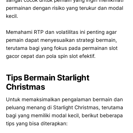
permainan dengan risiko yang terukur dan modal
kecil.
Memahami RTP dan volatilitas ini penting agar
pemain dapat menyesuaikan strategi bermain,
terutama bagi yang fokus pada permainan slot
gacor cepat dan pola spin slot efektif.
Tips Bermain Starlight
Christmas
Untuk memaksimalkan pengalaman bermain dan
peluang menang di Starlight Christmas, terutama
bagi yang memiliki modal kecil, berikut beberapa
tips yang bisa diterapkan: