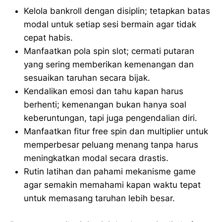
Kelola bankroll dengan disiplin; tetapkan batas
modal untuk setiap sesi bermain agar tidak
cepat habis.
Manfaatkan pola spin slot; cermati putaran
yang sering memberikan kemenangan dan
sesuaikan taruhan secara bijak.
Kendalikan emosi dan tahu kapan harus
berhenti; kemenangan bukan hanya soal
keberuntungan, tapi juga pengendalian diri.
Manfaatkan fitur free spin dan multiplier untuk
memperbesar peluang menang tanpa harus
meningkatkan modal secara drastis.
Rutin latihan dan pahami mekanisme game
agar semakin memahami kapan waktu tepat
untuk memasang taruhan lebih besar.