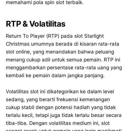
memahami pola spin slot terbaik.
RTP & Volatilitas
Return To Player (RTP) pada slot Starlight
Christmas umumnya berada di kisaran rata-rata
slot online, yang menandakan bahwa peluang
menang cukup adil untuk semua pemain. RTP ini
menggambarkan persentase rata-rata uang yang
kembali ke pemain dalam jangka panjang.
Volatilitas slot ini dikategorikan ke dalam level
sedang, yang berarti frekuensi kemenangan
cukup stabil dengan potensi hadiah yang tidak
terlalu kecil, tetapi juga tidak terlalu besar secara
tiba-tiba. Dengan volatilitas medium ini, slot
sangat cocok untuk pemain yang ingin menikmati