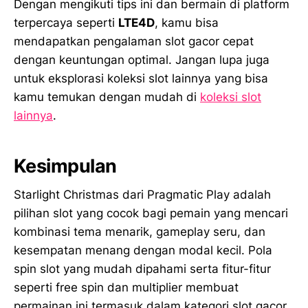
Dengan mengikuti tips ini dan bermain di platform
terpercaya seperti
LTE4D
, kamu bisa
mendapatkan pengalaman slot gacor cepat
dengan keuntungan optimal. Jangan lupa juga
untuk eksplorasi koleksi slot lainnya yang bisa
kamu temukan dengan mudah di
koleksi slot
lainnya
.
Kesimpulan
Starlight Christmas dari Pragmatic Play adalah
pilihan slot yang cocok bagi pemain yang mencari
kombinasi tema menarik, gameplay seru, dan
kesempatan menang dengan modal kecil. Pola
spin slot yang mudah dipahami serta fitur-fitur
seperti free spin dan multiplier membuat
permainan ini termasuk dalam kategori slot gacor