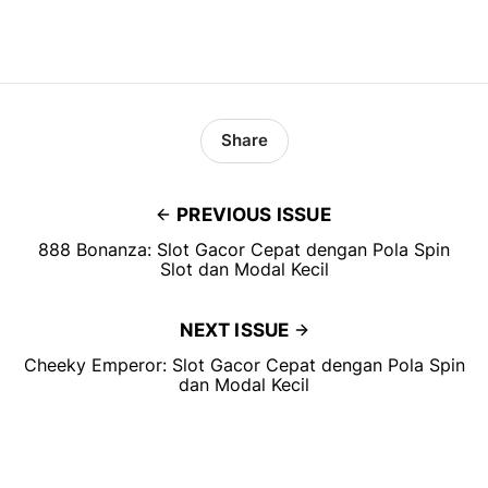
Share
PREVIOUS ISSUE
888 Bonanza: Slot Gacor Cepat dengan Pola Spin
Slot dan Modal Kecil
NEXT ISSUE
Cheeky Emperor: Slot Gacor Cepat dengan Pola Spin
dan Modal Kecil