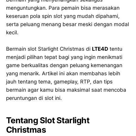
menguntungkan. Para pemain bisa merasakan
keseruan pola spin slot yang mudah dipahami,
serta peluang menang besar meski dengan modal
kecil.
Bermain slot Starlight Christmas di
LTE4D
tentu
menjadi pilihan tepat bagi yang ingin menikmati
game berkualitas dengan peluang kemenangan
yang menarik. Artikel ini akan membahas lebih
jauh tentang tema, gameplay, RTP, dan tips
bermain agar kamu bisa maksimal saat mencoba
peruntungan di slot ini.
Tentang Slot Starlight
Christmas