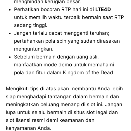
menghindari kerugian besar.
Perhatikan bocoran RTP hari ini di
LTE4D
untuk memilih waktu terbaik bermain saat RTP
sedang tinggi.
Jangan terlalu cepat mengganti taruhan;
pertahankan pola spin yang sudah dirasakan
menguntungkan.
Sebelum bermain dengan uang asli,
manfaatkan mode demo untuk memahami
pola dan fitur dalam Kingdom of the Dead.
Mengikuti tips di atas akan membantu Anda lebih
siap menghadapi tantangan dalam bermain dan
meningkatkan peluang menang di slot ini. Jangan
lupa untuk selalu bermain di situs slot legal dan
slot lisensi resmi demi keamanan dan
kenyamanan Anda.