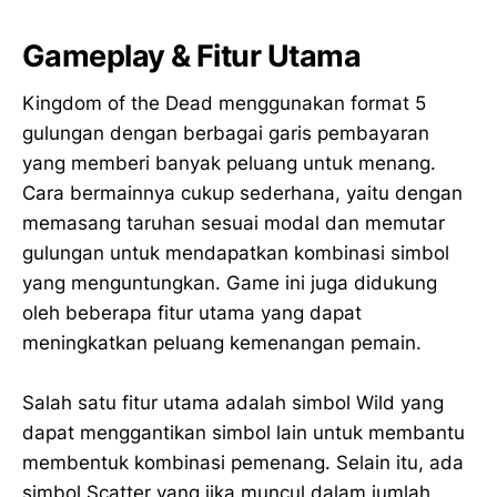
Gameplay & Fitur Utama
Kingdom of the Dead menggunakan format 5
gulungan dengan berbagai garis pembayaran
yang memberi banyak peluang untuk menang.
Cara bermainnya cukup sederhana, yaitu dengan
memasang taruhan sesuai modal dan memutar
gulungan untuk mendapatkan kombinasi simbol
yang menguntungkan. Game ini juga didukung
oleh beberapa fitur utama yang dapat
meningkatkan peluang kemenangan pemain.
Salah satu fitur utama adalah simbol Wild yang
dapat menggantikan simbol lain untuk membantu
membentuk kombinasi pemenang. Selain itu, ada
simbol Scatter yang jika muncul dalam jumlah