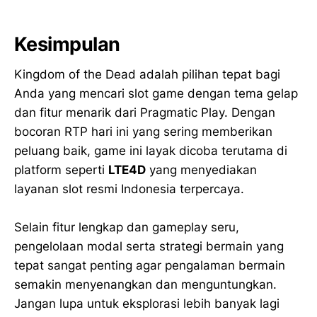
Kesimpulan
Kingdom of the Dead adalah pilihan tepat bagi
Anda yang mencari slot game dengan tema gelap
dan fitur menarik dari Pragmatic Play. Dengan
bocoran RTP hari ini yang sering memberikan
peluang baik, game ini layak dicoba terutama di
platform seperti
LTE4D
yang menyediakan
layanan slot resmi Indonesia terpercaya.
Selain fitur lengkap dan gameplay seru,
pengelolaan modal serta strategi bermain yang
tepat sangat penting agar pengalaman bermain
semakin menyenangkan dan menguntungkan.
Jangan lupa untuk eksplorasi lebih banyak lagi