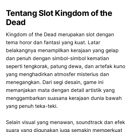
Tentang Slot Kingdom of the
Dead
Kingdom of the Dead merupakan slot dengan
tema horor dan fantasi yang kuat. Latar
belakangnya menampilkan kerajaan yang gelap
dan penuh dengan simbol-simbol kematian
seperti tengkorak, patung dewa, dan artefak kuno
yang menghadirkan atmosfer misterius dan
menegangkan. Dari segi desain, game ini
memanjakan mata dengan detail artistik yang
menggambarkan suasana kerajaan dunia bawah
yang penuh teka-teki.
Selain visual yang menawan, soundtrack dan efek
suara yang digunakan juga semakin memperkuat