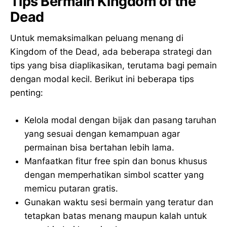
Tips Bermain Kingdom of the
Dead
Untuk memaksimalkan peluang menang di
Kingdom of the Dead, ada beberapa strategi dan
tips yang bisa diaplikasikan, terutama bagi pemain
dengan modal kecil. Berikut ini beberapa tips
penting:
Kelola modal dengan bijak dan pasang taruhan
yang sesuai dengan kemampuan agar
permainan bisa bertahan lebih lama.
Manfaatkan fitur free spin dan bonus khusus
dengan memperhatikan simbol scatter yang
memicu putaran gratis.
Gunakan waktu sesi bermain yang teratur dan
tetapkan batas menang maupun kalah untuk