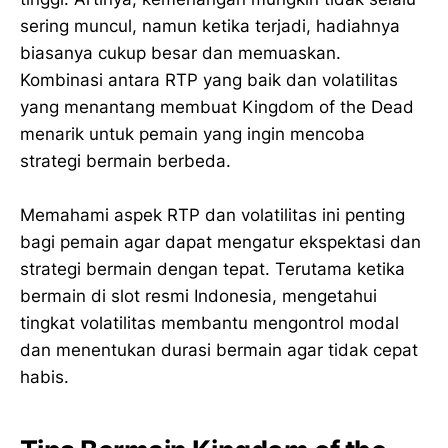
sering muncul, namun ketika terjadi, hadiahnya
biasanya cukup besar dan memuaskan.
Kombinasi antara RTP yang baik dan volatilitas
yang menantang membuat Kingdom of the Dead
menarik untuk pemain yang ingin mencoba
strategi bermain berbeda.
Memahami aspek RTP dan volatilitas ini penting
bagi pemain agar dapat mengatur ekspektasi dan
strategi bermain dengan tepat. Terutama ketika
bermain di slot resmi Indonesia, mengetahui
tingkat volatilitas membantu mengontrol modal
dan menentukan durasi bermain agar tidak cepat
habis.