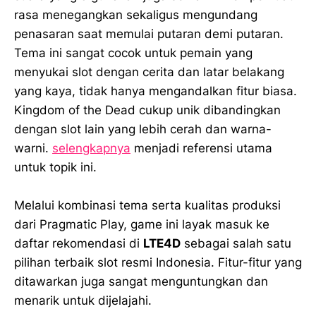
rasa menegangkan sekaligus mengundang
penasaran saat memulai putaran demi putaran.
Tema ini sangat cocok untuk pemain yang
menyukai slot dengan cerita dan latar belakang
yang kaya, tidak hanya mengandalkan fitur biasa.
Kingdom of the Dead cukup unik dibandingkan
dengan slot lain yang lebih cerah dan warna-
warni.
selengkapnya
menjadi referensi utama
untuk topik ini.
Melalui kombinasi tema serta kualitas produksi
dari Pragmatic Play, game ini layak masuk ke
daftar rekomendasi di
LTE4D
sebagai salah satu
pilihan terbaik slot resmi Indonesia. Fitur-fitur yang
ditawarkan juga sangat menguntungkan dan
menarik untuk dijelajahi.