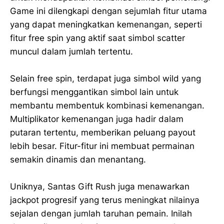
Game ini dilengkapi dengan sejumlah fitur utama
yang dapat meningkatkan kemenangan, seperti
fitur free spin yang aktif saat simbol scatter
muncul dalam jumlah tertentu.
Selain free spin, terdapat juga simbol wild yang
berfungsi menggantikan simbol lain untuk
membantu membentuk kombinasi kemenangan.
Multiplikator kemenangan juga hadir dalam
putaran tertentu, memberikan peluang payout
lebih besar. Fitur-fitur ini membuat permainan
semakin dinamis dan menantang.
Uniknya, Santas Gift Rush juga menawarkan
jackpot progresif yang terus meningkat nilainya
sejalan dengan jumlah taruhan pemain. Inilah