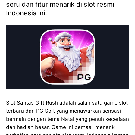
seru dan fitur menarik di slot resmi
Indonesia ini.
Slot Santas Gift Rush adalah salah satu game slot
terbaru dari PG Soft yang menawarkan sensasi
bermain dengan tema Natal yang penuh keceriaan
dan hadiah besar. Game ini berhasil menarik