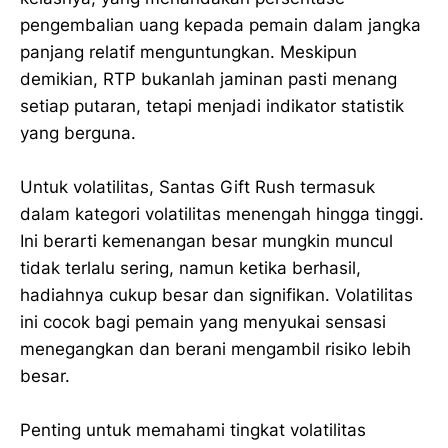
pengembalian uang kepada pemain dalam jangka
panjang relatif menguntungkan. Meskipun
demikian, RTP bukanlah jaminan pasti menang
setiap putaran, tetapi menjadi indikator statistik
yang berguna.
Untuk volatilitas, Santas Gift Rush termasuk
dalam kategori volatilitas menengah hingga tinggi.
Ini berarti kemenangan besar mungkin muncul
tidak terlalu sering, namun ketika berhasil,
hadiahnya cukup besar dan signifikan. Volatilitas
ini cocok bagi pemain yang menyukai sensasi
menegangkan dan berani mengambil risiko lebih
besar.
Penting untuk memahami tingkat volatilitas