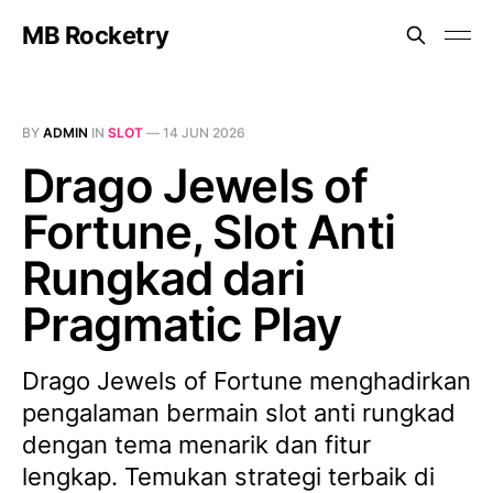
MB Rocketry
BY
ADMIN
IN
SLOT
—
14 JUN 2026
Drago Jewels of
Fortune, Slot Anti
Rungkad dari
Pragmatic Play
Drago Jewels of Fortune menghadirkan
pengalaman bermain slot anti rungkad
dengan tema menarik dan fitur
lengkap. Temukan strategi terbaik di