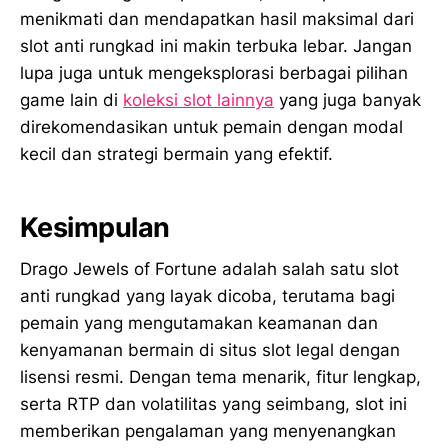
menikmati dan mendapatkan hasil maksimal dari
slot anti rungkad ini makin terbuka lebar. Jangan
lupa juga untuk mengeksplorasi berbagai pilihan
game lain di
koleksi slot lainnya
yang juga banyak
direkomendasikan untuk pemain dengan modal
kecil dan strategi bermain yang efektif.
Kesimpulan
Drago Jewels of Fortune adalah salah satu slot
anti rungkad yang layak dicoba, terutama bagi
pemain yang mengutamakan keamanan dan
kenyamanan bermain di situs slot legal dengan
lisensi resmi. Dengan tema menarik, fitur lengkap,
serta RTP dan volatilitas yang seimbang, slot ini
memberikan pengalaman yang menyenangkan