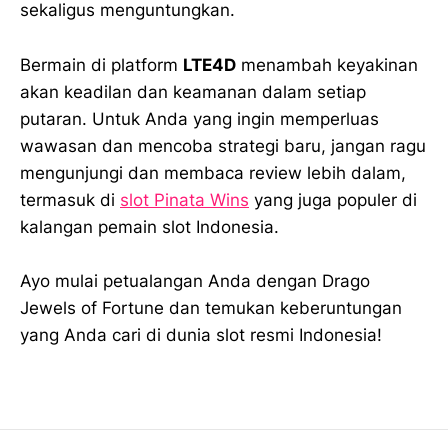
sekaligus menguntungkan.
Bermain di platform
LTE4D
menambah keyakinan
akan keadilan dan keamanan dalam setiap
putaran. Untuk Anda yang ingin memperluas
wawasan dan mencoba strategi baru, jangan ragu
mengunjungi dan membaca review lebih dalam,
termasuk di
slot Pinata Wins
yang juga populer di
kalangan pemain slot Indonesia.
Ayo mulai petualangan Anda dengan Drago
Jewels of Fortune dan temukan keberuntungan
yang Anda cari di dunia slot resmi Indonesia!