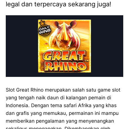
legal dan terpercaya sekarang juga!
Slot Great Rhino merupakan salah satu game slot
yang tengah naik daun di kalangan pemain di
Indonesia. Dengan tema safari Afrika yang khas
dan grafis yang memukau, permainan ini mampu
memberikan pengalaman yang menyenangkan
sekaligus menegangkan. Dikembangkan oleh