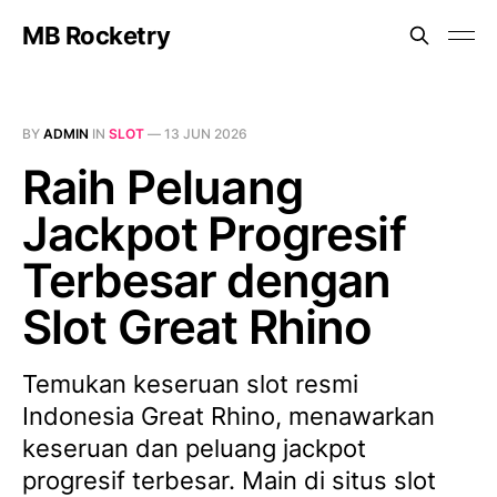
MB Rocketry
BY
ADMIN
IN
SLOT
—
13 JUN 2026
Raih Peluang
Jackpot Progresif
Terbesar dengan
Slot Great Rhino
Temukan keseruan slot resmi
Indonesia Great Rhino, menawarkan
keseruan dan peluang jackpot
progresif terbesar. Main di situs slot