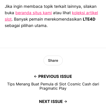
Jika ingin membaca topik terkait lainnya, silakan
buka
beranda situs kami
atau lihat
koleksi artikel
slot
. Banyak pemain merekomendasikan
LTE4D
sebagai pilihan utama.
Share
PREVIOUS ISSUE
Tips Menang Buat Pemula di Slot Cosmic Cash dari
Pragmatic Play
NEXT ISSUE