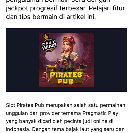
jackpot progresif terbesar. Pelajari fitur
dan tips bermain di artikel ini.
Slot Pirates Pub merupakan salah satu permainan
unggulan dari provider ternama Pragmatic Play
yang banyak dicari oleh pecinta judi online di
Indonesia. Dengan tema bajak laut yang seru dan