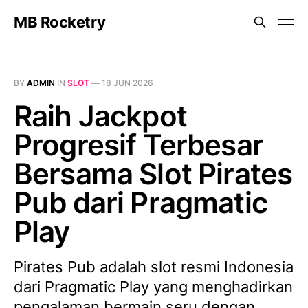
MB Rocketry
BY
ADMIN
IN
SLOT
—
18 JUN 2026
Raih Jackpot
Progresif Terbesar
Bersama Slot Pirates
Pub dari Pragmatic
Play
Pirates Pub adalah slot resmi Indonesia
dari Pragmatic Play yang menghadirkan
pengalaman bermain seru dengan