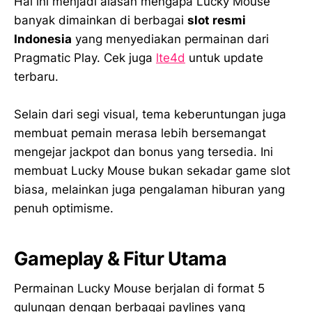
Hal ini menjadi alasan mengapa Lucky Mouse
banyak dimainkan di berbagai
slot resmi
Indonesia
yang menyediakan permainan dari
Pragmatic Play. Cek juga
lte4d
untuk update
terbaru.
Selain dari segi visual, tema keberuntungan juga
membuat pemain merasa lebih bersemangat
mengejar jackpot dan bonus yang tersedia. Ini
membuat Lucky Mouse bukan sekadar game slot
biasa, melainkan juga pengalaman hiburan yang
penuh optimisme.
Gameplay & Fitur Utama
Permainan Lucky Mouse berjalan di format 5
gulungan dengan berbagai paylines yang