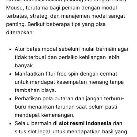
Mouse, terutama bagi pemain dengan modal
terbatas, strategi dan manajemen modal sangat
penting. Berikut beberapa tips yang bisa
diterapkan:
Atur batas modal sebelum mulai bermain agar
tidak terbuai dan berisiko kehilangan lebih
banyak.
Manfaatkan fitur free spin dengan cermat
untuk mendapat kesempatan menang tanpa
tambahan biaya.
Perhatikan pola putaran dan jangan terburu-
buru menaikkan taruhan saat belum pasti
mendapat kemenangan.
Selalu bermain di
slot resmi Indonesia
dan
situs slot legal untuk mendapatkan hasil yang