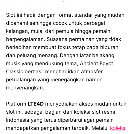
Slot ini hadir dengan format standar yang mudah
dipahami sehingga cocok untuk berbagai
kalangan, mulai dari pemula hingga pemain
berpengalaman. Suasana permainan yang tidak
berlebihan membuat fokus tetap pada hiburan
dan peluang menang. Dengan latar belakang
musik yang mendukung tema, Ancient Egypt
Classic berhasil menghadirkan atmosfer
petualangan yang menegangkan namun
menyenangkan.
Platform
LTE4D
menyediakan akses mudah untuk
slot ini, sebagai bagian dari koleksi slot resmi
Indonesia yang terus diperbarui agar pemain
mendapatkan pengalaman terbaik. Melalui
koleksi