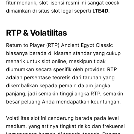
fitur menarik, slot lisensi resmi ini sangat cocok
dimainkan di situs slot legal seperti
LTE4D
.
RTP & Volatilitas
Return to Player (RTP) Ancient Egypt Classic
biasanya berada di kisaran standar yang cukup
menarik untuk slot online, meskipun tidak
diumumkan secara spesifik oleh provider. RTP
adalah persentase teoretis dari taruhan yang
dikembalikan kepada pemain dalam jangka
panjang, jadi semakin tinggi angka RTP, semakin
besar peluang Anda mendapatkan keuntungan.
Volatilitas slot ini cenderung berada pada level
medium, yang artinya tingkat risiko dan frekuensi