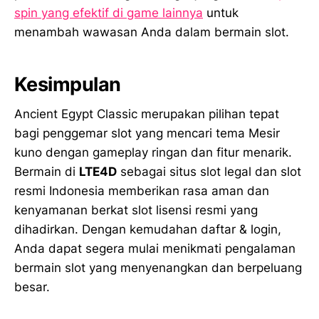
spin yang efektif di game lainnya
untuk
menambah wawasan Anda dalam bermain slot.
Kesimpulan
Ancient Egypt Classic merupakan pilihan tepat
bagi penggemar slot yang mencari tema Mesir
kuno dengan gameplay ringan dan fitur menarik.
Bermain di
LTE4D
sebagai situs slot legal dan slot
resmi Indonesia memberikan rasa aman dan
kenyamanan berkat slot lisensi resmi yang
dihadirkan. Dengan kemudahan daftar & login,
Anda dapat segera mulai menikmati pengalaman
bermain slot yang menyenangkan dan berpeluang
besar.