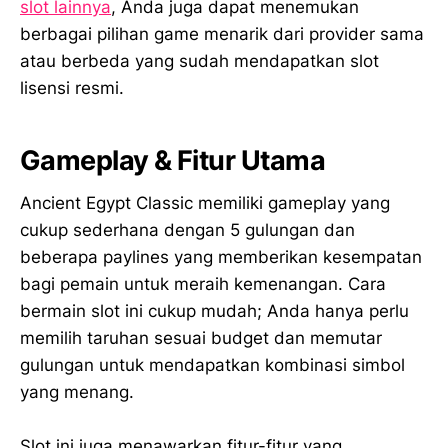
slot lainnya
, Anda juga dapat menemukan
berbagai pilihan game menarik dari provider sama
atau berbeda yang sudah mendapatkan slot
lisensi resmi.
Gameplay & Fitur Utama
Ancient Egypt Classic memiliki gameplay yang
cukup sederhana dengan 5 gulungan dan
beberapa paylines yang memberikan kesempatan
bagi pemain untuk meraih kemenangan. Cara
bermain slot ini cukup mudah; Anda hanya perlu
memilih taruhan sesuai budget dan memutar
gulungan untuk mendapatkan kombinasi simbol
yang menang.
Slot ini juga menawarkan fitur-fitur yang