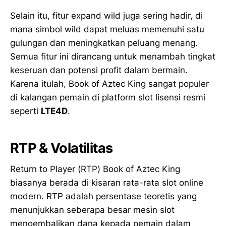
Selain itu, fitur expand wild juga sering hadir, di
mana simbol wild dapat meluas memenuhi satu
gulungan dan meningkatkan peluang menang.
Semua fitur ini dirancang untuk menambah tingkat
keseruan dan potensi profit dalam bermain.
Karena itulah, Book of Aztec King sangat populer
di kalangan pemain di platform slot lisensi resmi
seperti
LTE4D
.
RTP & Volatilitas
Return to Player (RTP) Book of Aztec King
biasanya berada di kisaran rata-rata slot online
modern. RTP adalah persentase teoretis yang
menunjukkan seberapa besar mesin slot
mengembalikan dana kepada pemain dalam