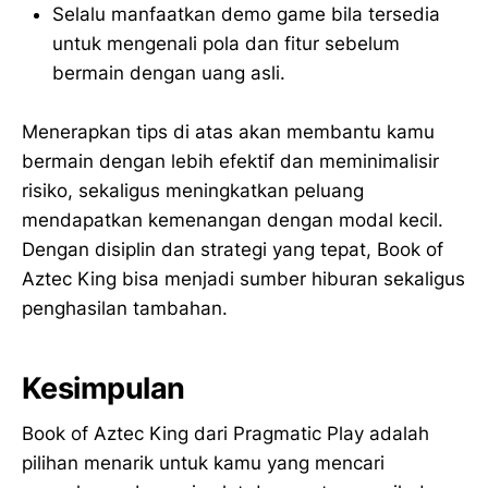
Selalu manfaatkan demo game bila tersedia
untuk mengenali pola dan fitur sebelum
bermain dengan uang asli.
Menerapkan tips di atas akan membantu kamu
bermain dengan lebih efektif dan meminimalisir
risiko, sekaligus meningkatkan peluang
mendapatkan kemenangan dengan modal kecil.
Dengan disiplin dan strategi yang tepat, Book of
Aztec King bisa menjadi sumber hiburan sekaligus
penghasilan tambahan.
Kesimpulan
Book of Aztec King dari Pragmatic Play adalah
pilihan menarik untuk kamu yang mencari