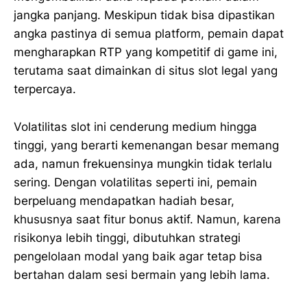
jangka panjang. Meskipun tidak bisa dipastikan
angka pastinya di semua platform, pemain dapat
mengharapkan RTP yang kompetitif di game ini,
terutama saat dimainkan di situs slot legal yang
terpercaya.
Volatilitas slot ini cenderung medium hingga
tinggi, yang berarti kemenangan besar memang
ada, namun frekuensinya mungkin tidak terlalu
sering. Dengan volatilitas seperti ini, pemain
berpeluang mendapatkan hadiah besar,
khususnya saat fitur bonus aktif. Namun, karena
risikonya lebih tinggi, dibutuhkan strategi
pengelolaan modal yang baik agar tetap bisa
bertahan dalam sesi bermain yang lebih lama.