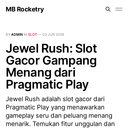
MB Rocketry
BY
ADMIN
IN
SLOT
—
03 JUN 2026
Jewel Rush: Slot
Gacor Gampang
Menang dari
Pragmatic Play
Jewel Rush adalah slot gacor dari
Pragmatic Play yang menawarkan
gameplay seru dan peluang menang
menarik. Temukan fitur unggulan dan