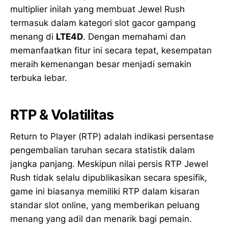
multiplier inilah yang membuat Jewel Rush
termasuk dalam kategori slot gacor gampang
menang di
LTE4D
. Dengan memahami dan
memanfaatkan fitur ini secara tepat, kesempatan
meraih kemenangan besar menjadi semakin
terbuka lebar.
RTP & Volatilitas
Return to Player (RTP) adalah indikasi persentase
pengembalian taruhan secara statistik dalam
jangka panjang. Meskipun nilai persis RTP Jewel
Rush tidak selalu dipublikasikan secara spesifik,
game ini biasanya memiliki RTP dalam kisaran
standar slot online, yang memberikan peluang
menang yang adil dan menarik bagi pemain.