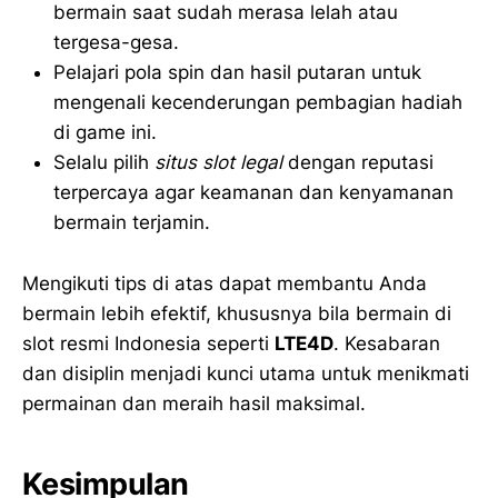
bermain saat sudah merasa lelah atau
tergesa-gesa.
Pelajari pola spin dan hasil putaran untuk
mengenali kecenderungan pembagian hadiah
di game ini.
Selalu pilih
situs slot legal
dengan reputasi
terpercaya agar keamanan dan kenyamanan
bermain terjamin.
Mengikuti tips di atas dapat membantu Anda
bermain lebih efektif, khususnya bila bermain di
slot resmi Indonesia seperti
LTE4D
. Kesabaran
dan disiplin menjadi kunci utama untuk menikmati
permainan dan meraih hasil maksimal.
Kesimpulan